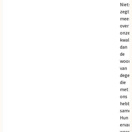
Niets
zegt
meer
over
onze
kwalit
dan
de
woor
van
dege
die
met
ons
hebb
samen
Hun
ervar
weers