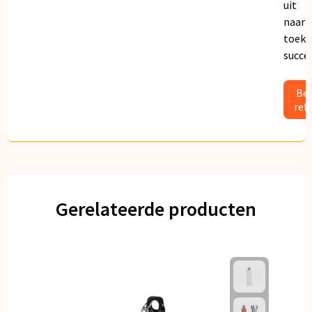
uit
naar
toeko
succe
Bek
ref
Gerelateerde producten