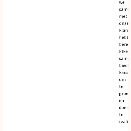
we
same
met
onze
klant
hebb
bereik
Elke
same
biedt
kanse
om
te
groei
en
doele
te
realis