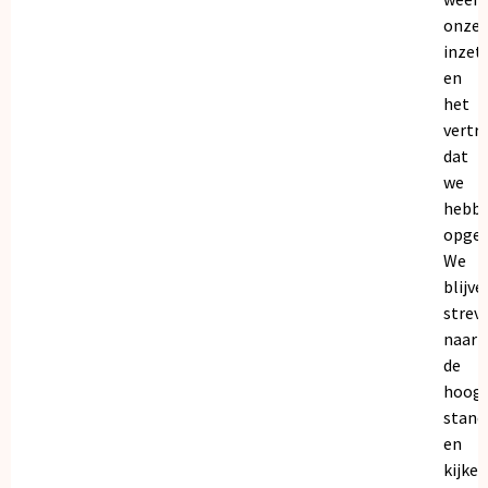
onze
inzet
en
het
vertr
dat
we
hebb
opgeb
We
blijve
strev
naar
de
hoogs
stand
en
kijken