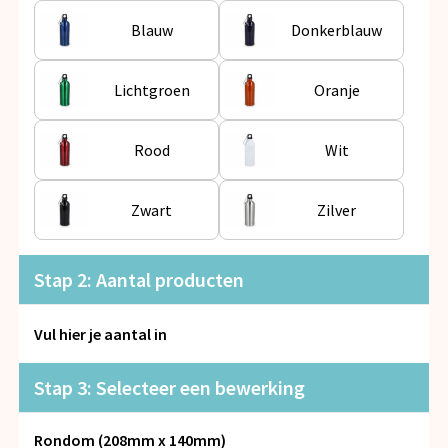
Snoepgoed
Blauw
Donkerblauw
Spellen voor binnen en buiten
Lichtgroen
Oranje
Veiligheid, Auto en Fiets
Rood
Wit
Vrije tijd en Strand
Anti-stress
Zwart
Zilver
Stap 2: Aantal producten
Vul hier je aantal in
Stap 3: Selecteer een bewerking
Rondom (208mm x 140mm)