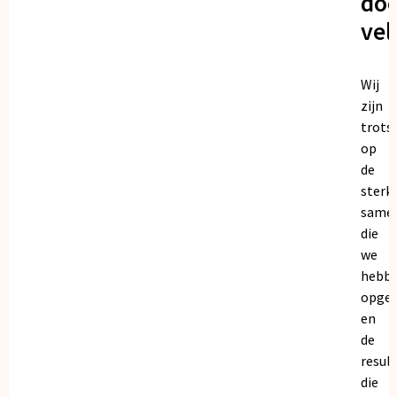
doo
vel
Wij
zijn
trots
op
de
sterk
same
die
we
hebb
opge
en
de
resul
die