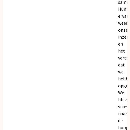
samen
Hun
ervar
weers
onze
inzet
en
het
vertr
dat
we
hebb
opgeb
We
blijve
strev
naar
de
hoogs