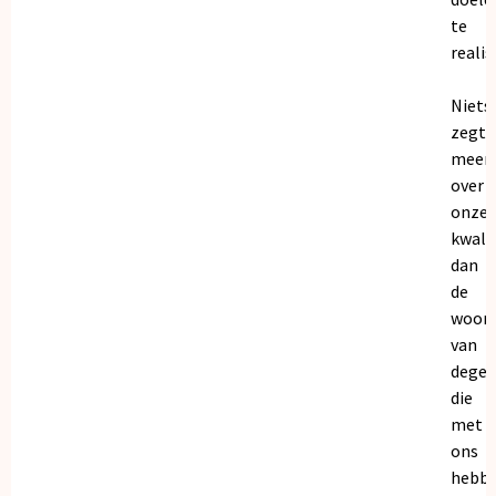
te
realis
Niets
zegt
meer
over
onze
kwalit
dan
de
woor
van
dege
die
met
ons
hebb