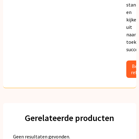
stand
en
kijken
uit
naar
toeko
succe
Bek
ref
Gerelateerde producten
Geen resultaten gevonden.