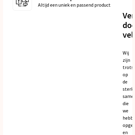
Altijd een uniek en passend product
Ve
doo
vel
Wij
zijn
trots
op
de
sterk
same
die
we
hebb
opge
en