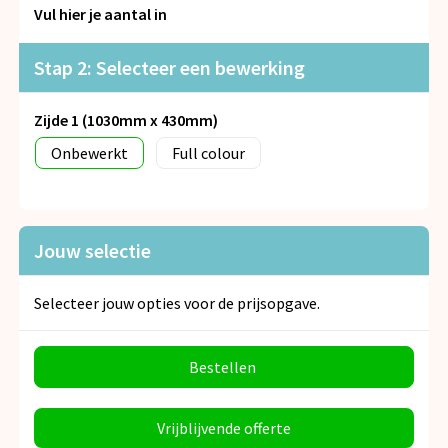
Snoepgoed
Vul hier je aantal in
Spellen voor binnen en buiten
Stap 2: Selecteer een bewerking
Veiligheid, Auto en Fiets
Zijde 1 (1030mm x 430mm)
Onbewerkt
Full colour
Vrije tijd en Strand
Anti-stress
Jouw selectie
Selecteer jouw opties voor de prijsopgave.
Bestellen
Vrijblijvende offerte