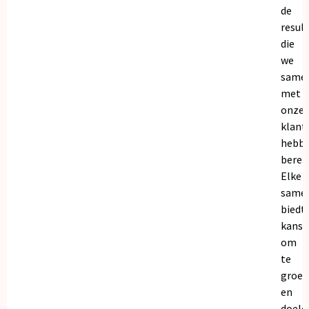
de
resul
die
we
same
met
onze
klant
hebb
bereik
Elke
same
biedt
kanse
om
te
groei
en
doele