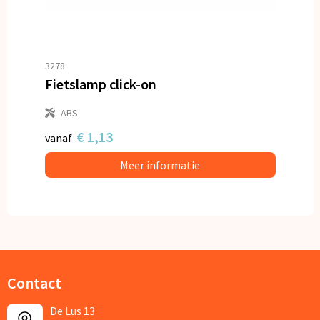
3278
Fietslamp click-on
ABS
€ 1,13
vanaf
Meer informatie
Contact
De Lus 13