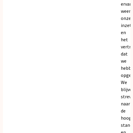
ervar
weers
onze
inzet
en
het
vertr
dat
we
hebb
opgeb
We
blijve
strev
naar
de
hoogs
stand
en