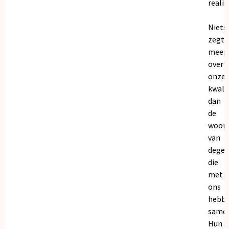
realis
Niets
zegt
meer
over
onze
kwalit
dan
de
woor
van
dege
die
met
ons
hebb
samen
Hun