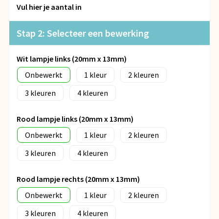
Snoepgoed
Vul hier je aantal in
Spellen voor binnen en buiten
Stap 2: Selecteer een bewerking
Veiligheid, Auto en Fiets
Wit lampje links (20mm x 13mm)
Onbewerkt
1
2
Vrije tijd en Strand
3
4
Anti-stress
Rood lampje links (20mm x 13mm)
Onbewerkt
1
2
3
4
Rood lampje rechts (20mm x 13mm)
Onbewerkt
1
2
3
4