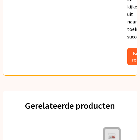
kijken
uit
naar
toeko
succe
Bek
ref
Gerelateerde producten