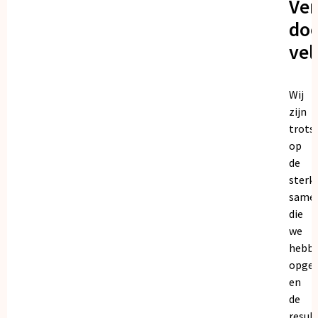
Ve
doo
vel
Wij
zijn
trots
op
de
sterk
same
die
we
hebb
opge
en
de
resul