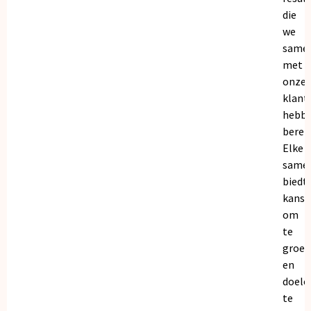
die
we
same
met
onze
klant
hebb
bereik
Elke
same
biedt
kanse
om
te
groei
en
doele
te