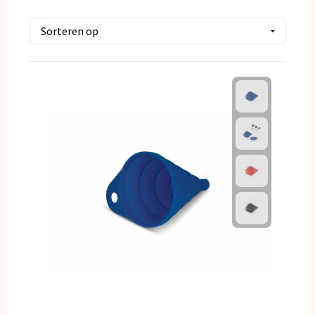
Kerst
Kinderen, Peuters en Baby's
Klokken, horloges en weerstations
Lampen en Gereedschap
Paraplu's
Persoonlijke verzorging
Reisbenodigdheden
Schrijfwaren
Sleutelhangers en Lanyards