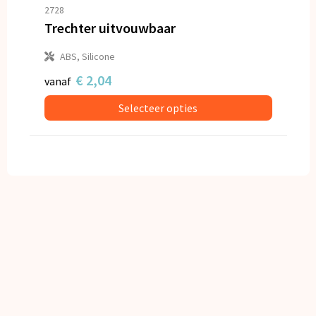
Snoepgoed
2728
Trechter uitvouwbaar
Spellen voor binnen en buiten
ABS, Silicone
Veiligheid, Auto en Fiets
€ 2,04
vanaf
Selecteer opties
Vrije tijd en Strand
Anti-stress