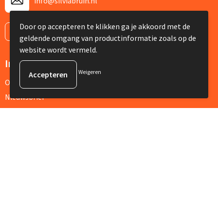
info@silviabruin.nl
Door op accepteren te klikken ga je akkoord met de
Contacteer ons
geldende omgang van productinformatie zoals op de
website wordt vermeld.
Informatie
Weigeren
Over ons
Nieuwsbrief
Veelgestelde vragen
Klantenservice
Contact
Retourneren
Referenties