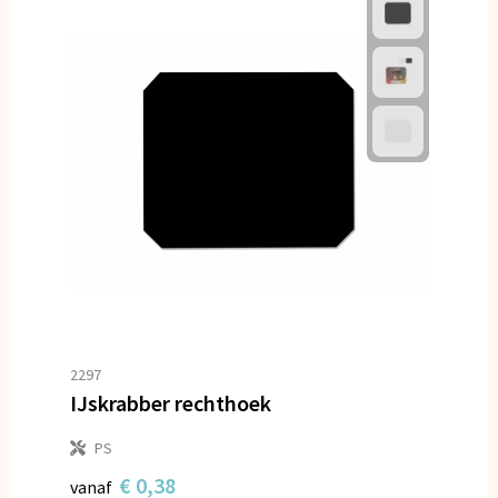
2297
IJskrabber rechthoek
PS
€ 0,38
vanaf