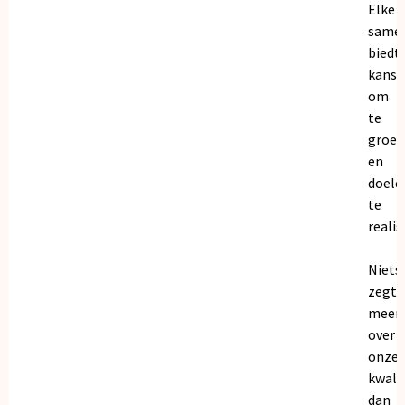
Elke
same
biedt
kanse
om
te
groei
en
doele
te
realis
Niets
zegt
meer
over
onze
kwalit
dan