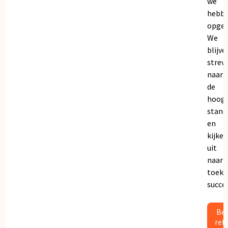
we
hebb
opgeb
We
blijve
strev
naar
de
hoogs
stand
en
kijken
uit
naar
toeko
succe
Bek
ref