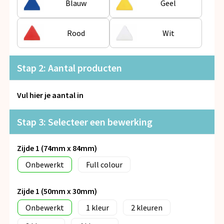
Blauw
Geel
Snoepgoed
Spellen voor binnen en buiten
Rood
Wit
Veiligheid, Auto en Fiets
Stap 2: Aantal producten
Vrije tijd en Strand
Vul hier je aantal in
Anti-stress
Stap 3: Selecteer een bewerking
Zijde 1 (74mm x 84mm)
Onbewerkt
Full colour
Zijde 1 (50mm x 30mm)
Onbewerkt
1
2