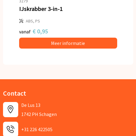
3279
IJskrabber 3-in-1
ABS, PS
€ 0,95
vanaf
Meer informatie
Contact
De Lus 13
1742 PH Schagen
+31 226 422505