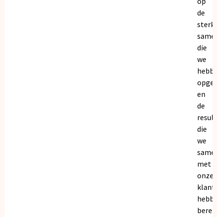
op
de
sterk
same
die
we
hebb
opge
en
de
resul
die
we
same
met
onze
klant
hebb
bereik