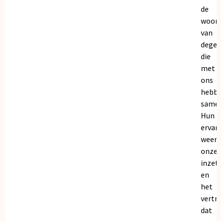
de
woor
van
dege
die
met
ons
hebb
samen
Hun
ervar
weers
onze
inzet
en
het
vertr
dat