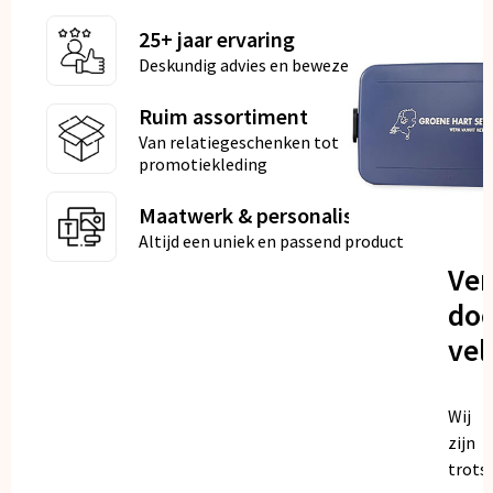
25+ jaar ervaring
Deskundig advies en bewezen kwaliteit
Ruim assortiment
Van relatiegeschenken tot
promotiekleding
Maatwerk & personalisatie
Altijd een uniek en passend product
Ve
doo
vel
Wij
zijn
trots