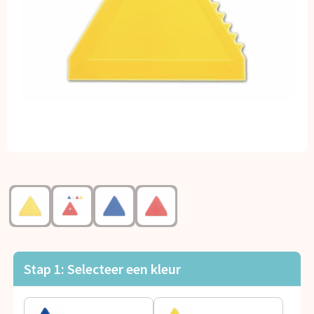
Kerst
Kinderen, Peuters en Baby's
Klokken, horloges en weerstations
Lampen en Gereedschap
Paraplu's
Persoonlijke verzorging
Reisbenodigdheden
Schrijfwaren
Stap 1: Selecteer een kleur
Sleutelhangers en Lanyards