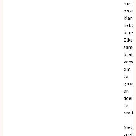
met
onze
klant
hebb
bereik
Elke
same
biedt
kanse
om
te
groei
en
doele
te
realis
Niets
zegt