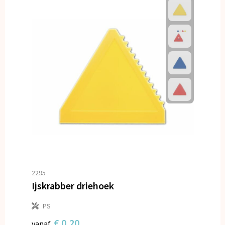
2295
Ijskrabber driehoek
PS
€ 0,20
vanaf