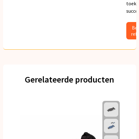
toeko
succe
Bek
ref
Gerelateerde producten