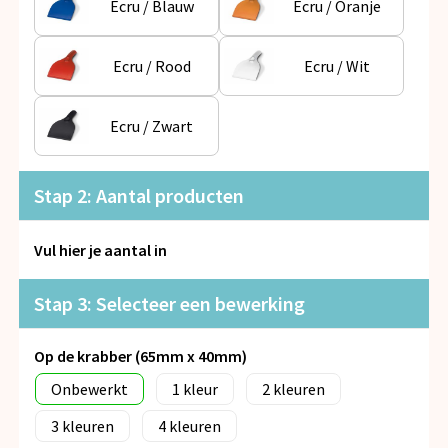
Ecru / Blauw
Ecru / Oranje
Snoepgoed
Spellen voor binnen en buiten
Ecru / Rood
Ecru / Wit
Veiligheid, Auto en Fiets
Ecru / Zwart
Vrije tijd en Strand
Stap 2: Aantal producten
Anti-stress
Vul hier je aantal in
Stap 3: Selecteer een bewerking
Op de krabber (65mm x 40mm)
Onbewerkt
1
2
3
4