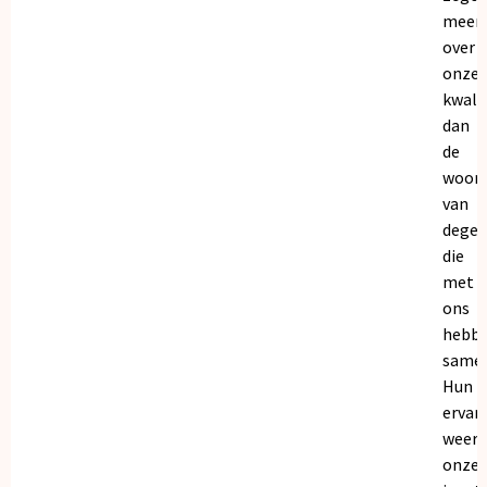
meer
over
onze
kwalit
dan
de
woor
van
dege
die
met
ons
hebb
samen
Hun
ervar
weers
onze