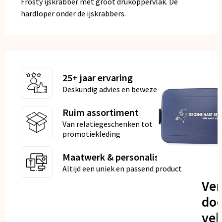
Frosty ijskrabber met groot drukoppervlak. De
hardloper onder de ijskrabbers.
25+ jaar ervaring
Deskundig advies en bewezen kwaliteit
Ruim assortiment
Van relatiegeschenken tot
promotiekleding
Maatwerk & personalisatie
Altijd een uniek en passend product
Ve
doo
vel