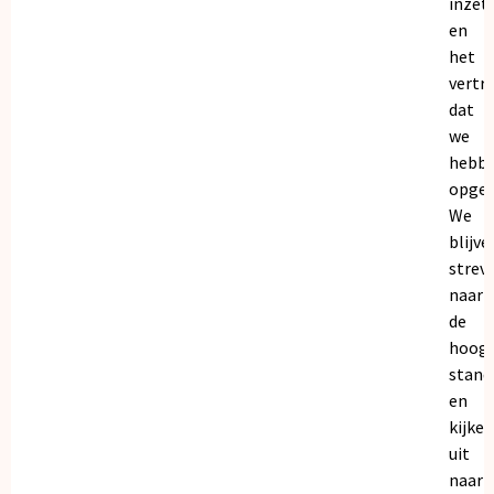
inzet
en
het
vertr
dat
we
hebb
opgeb
We
blijve
strev
naar
de
hoogs
stand
en
kijken
uit
naar