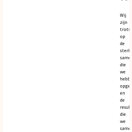
Wij
zijn
trots
op
de
sterk
same
die
we
hebb
opge
en
de
resul
die
we
same