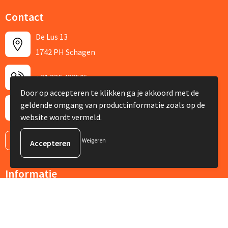
Contact
De Lus 13
1742 PH Schagen
+31 226 422505
Door op accepteren te klikken ga je akkoord met de
geldende omgang van productinformatie zoals op de
info@silviabruin.nl
website wordt vermeld.
Contacteer ons
Weigeren
Informatie
Over ons
Nieuwsbrief
Veelgestelde vragen