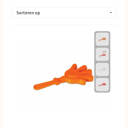
Kerst
Kinderen, Peuters en Baby's
Klokken, horloges en weerstations
Lampen en Gereedschap
Paraplu's
Persoonlijke verzorging
Reisbenodigdheden
Schrijfwaren
Sleutelhangers en Lanyards