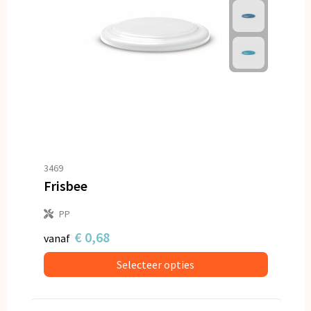
3469
Frisbee
PP
€ 0,68
vanaf
Selecteer opties