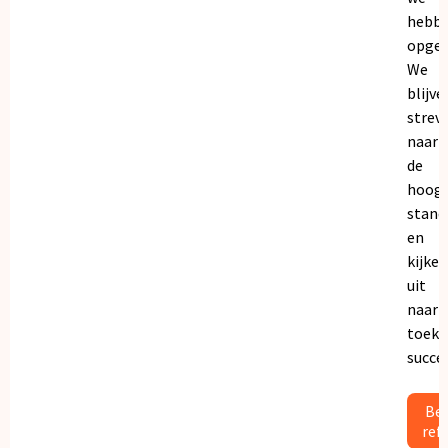
hebb
opgeb
We
blijve
strev
naar
de
hoogs
stand
en
kijken
uit
naar
toeko
succe
Bek
ref