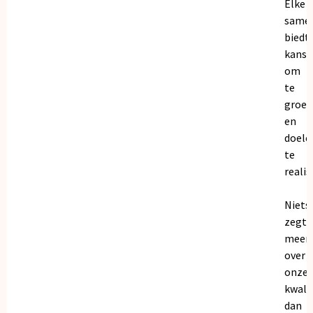
Elke
same
biedt
kanse
om
te
groei
en
doele
te
realis
Niets
zegt
meer
over
onze
kwalit
dan