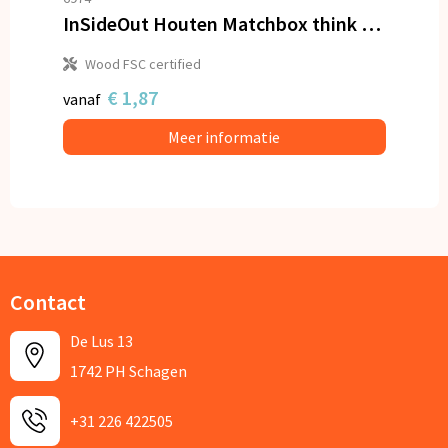
InSideOut Houten Matchbox think IQ puzzel
Wood FSC certified
€ 1,87
vanaf
Meer informatie
Contact
De Lus 13
1742 PH Schagen
+31 226 422505