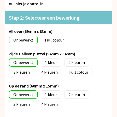
Snoepgoed
Vul hier je aantal in
Spellen voor binnen en buiten
Stap 2: Selecteer een bewerking
Veiligheid, Auto en Fiets
All over (69mm x 83mm)
Onbewerkt
Full colour
Vrije tijd en Strand
Zijde 1 alleen puzzel (54mm x 54mm)
Anti-stress
Onbewerkt
1
2
3
4
Full colour
Op de rand (60mm x 15mm)
Onbewerkt
1
2
3
4