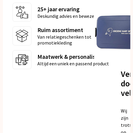
25+ jaar ervaring
Deskundig advies en bewezen kwaliteit
Ruim assortiment
Van relatiegeschenken tot
promotiekleding
Maatwerk & personalisatie
Altijd een uniek en passend product
Ve
doo
vel
Wij
zijn
trots
op