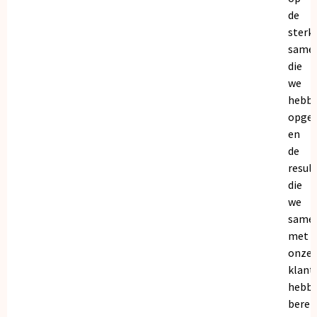
de
sterk
same
die
we
hebb
opge
en
de
resul
die
we
same
met
onze
klant
hebb
bereik