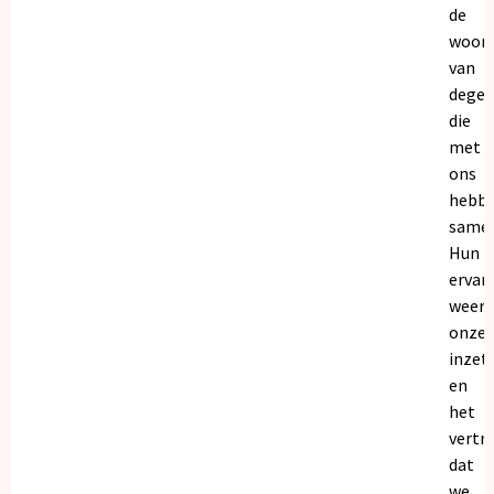
de
woor
van
dege
die
met
ons
hebb
samen
Hun
ervar
weers
onze
inzet
en
het
vertr
dat
we