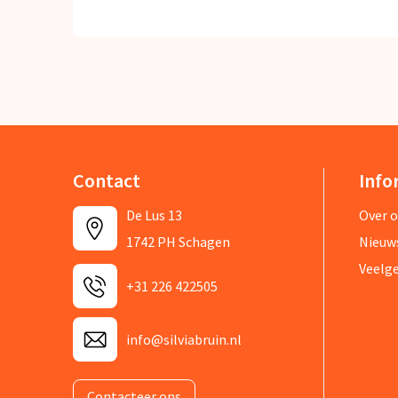
Contact
Info
De Lus 13
Over 
1742 PH Schagen
Nieuw
Veelg
+31 226 422505
info@silviabruin.nl
Contacteer ons