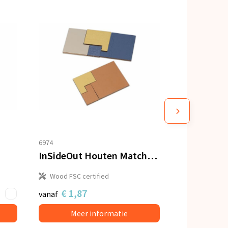
6974
InSideOut Houten Matchbox think IQ puzzel
Wood FSC certified
€ 1,87
vanaf
Meer informatie