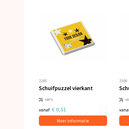
2285
2308
Schuifpuzzel vierkant
Sch
HIPS
H
€ 0,51
vanaf
vana
Meer informatie