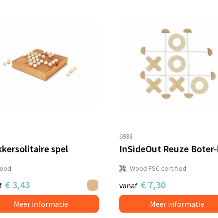
6988
kersolitaire spel
ood
Wood FSC certified
€ 3,43
€ 7,30
f
vanaf
Meer informatie
Meer informatie