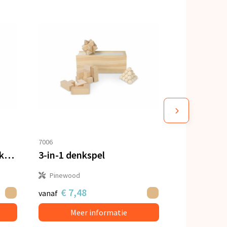
7006
InSideOut Reuze Boter-kaas-en-eieren
3-in-1 denkspel
Pinewood
€ 7,48
vanaf
Meer informatie