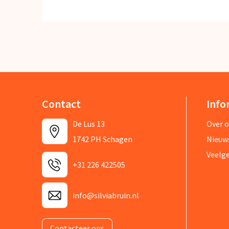
Contact
Info
De Lus 13
Over 
1742 PH Schagen
Nieuw
Veelg
+31 226 422505
info@silviabruin.nl
Contacteer ons