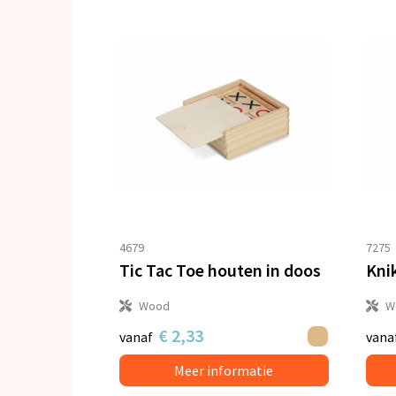
4679
7275
Tic Tac Toe houten in doos
Knik
Wood
W
€ 2,33
vanaf
vana
Meer informatie