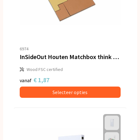
6974
InSideOut Houten Matchbox think IQ puzzel
Wood FSC certified
€ 1,87
vanaf
Selecteer opties