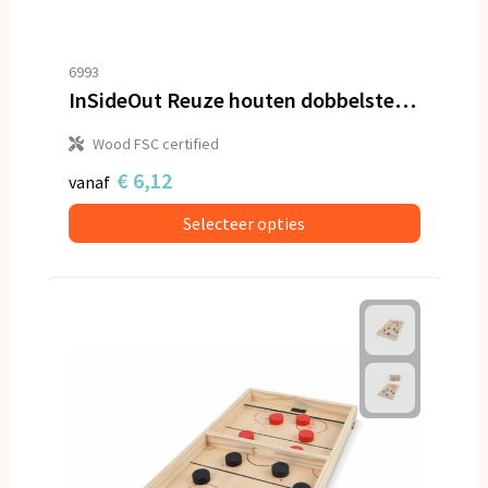
6993
InSideOut Reuze houten dobbelsteen spel
Wood FSC certified
€ 6,12
vanaf
Selecteer opties