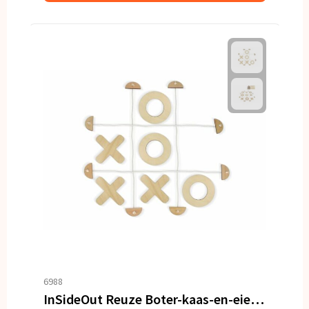
6988
InSideOut Reuze Boter-kaas-en-eieren