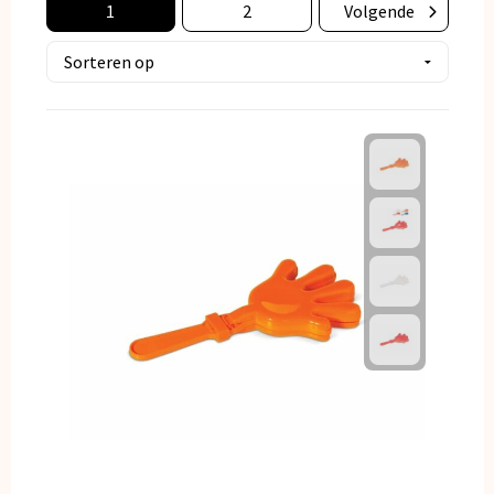
1
2
Volgende
Kerst
Kinderen, Peuters en Baby's
Klokken, horloges en weerstations
Lampen en Gereedschap
Paraplu's
Persoonlijke verzorging
Reisbenodigdheden
Schrijfwaren
Sleutelhangers en Lanyards