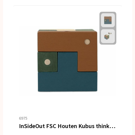
6975
InSideOut FSC Houten Kubus think iq puzzel