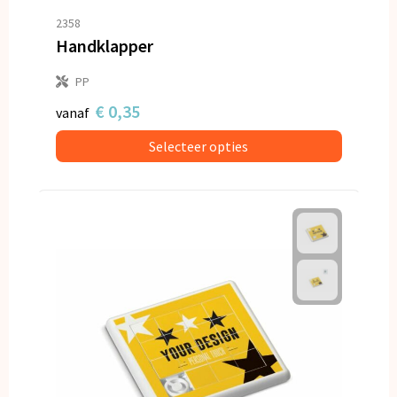
Snoepgoed
2358
Handklapper
Spellen voor binnen en buiten
PP
Veiligheid, Auto en Fiets
€ 0,35
vanaf
Vrije tijd en Strand
Selecteer opties
Anti-stress