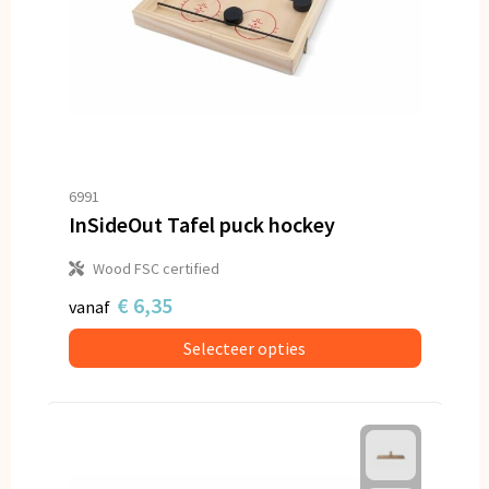
6991
InSideOut Tafel puck hockey
Wood FSC certified
€ 6,35
vanaf
Selecteer opties