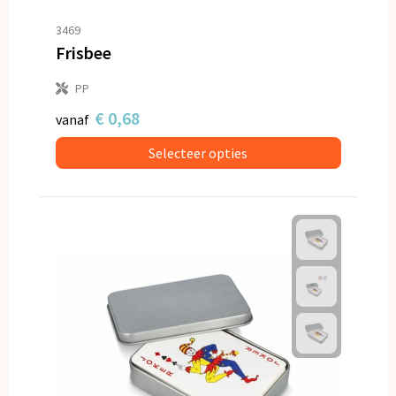
3469
Frisbee
PP
€ 0,68
vanaf
Selecteer opties