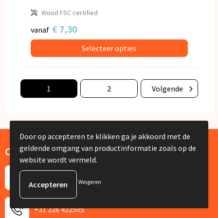
Wood FSC certified
€ 7,30
vanaf
Selecteer opties
1
2
Volgende
Door op accepteren te klikken ga je akkoord met de
geldende omgang van productinformatie zoals op de
Contact
website wordt vermeld.
De Lus 13
Weigeren
1742 PH Schagen
+31 226 422505