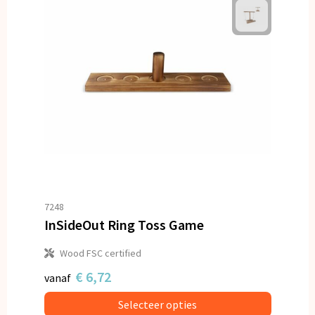
7248
InSideOut Ring Toss Game
Wood FSC certified
€ 6,72
vanaf
Selecteer opties