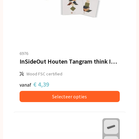
6976
InSideOut Houten Tangram think IQ puzzle
Wood FSC certified
€ 4,39
vanaf
Selecteer opties