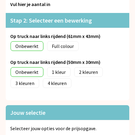
Snoepgoed
Vul hier je aantal in
Spellen voor binnen en buiten
Stap 2: Selecteer een bewerking
Veiligheid, Auto en Fiets
Op truck naar links rijdend (61mm x 43mm)
Onbewerkt
Full colour
Vrije tijd en Strand
Op truck naar links rijdend (50mm x 30mm)
Anti-stress
Onbewerkt
1
2
3
4
Jouw selectie
Selecteer jouw opties voor de prijsopgave.