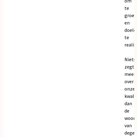
om
te
groei
en
doele
te
realis
Niets
zegt
meer
over
onze
kwalit
dan
de
woor
van
dege