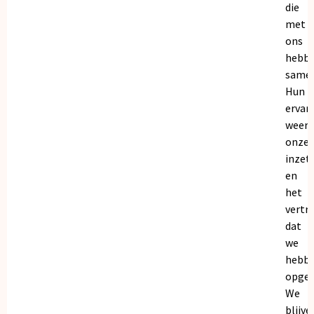
die
met
ons
hebb
samen
Hun
ervar
weers
onze
inzet
en
het
vertr
dat
we
hebb
opgeb
We
blijve