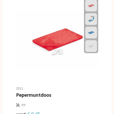
2511
Pepermuntdoos
PP
€ 0,45
vanaf