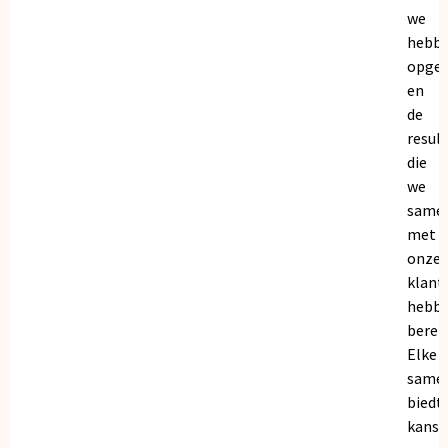
we
hebb
opge
en
de
resul
die
we
same
met
onze
klant
hebb
bereik
Elke
same
biedt
kanse