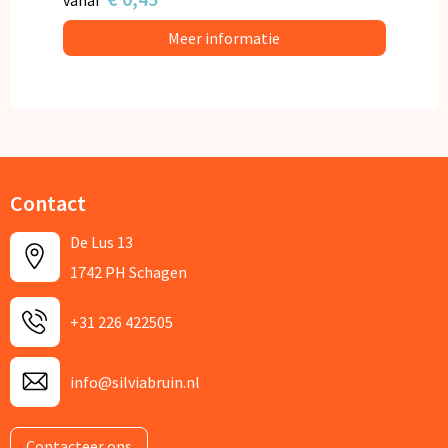
Meer informatie
Contact
De Lus 13
1742 PH Schagen
+31 226 422505
info@silviabruin.nl
Contacteer ons