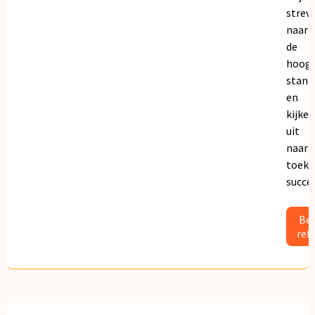
strev
naar
de
hoogs
stand
en
kijken
uit
naar
toeko
succe
Bek
ref