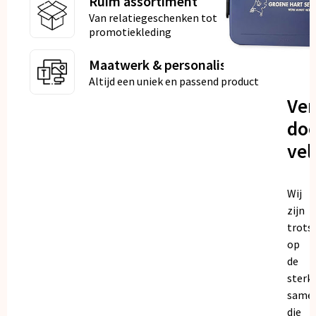
Ruim assortiment
Van relatiegeschenken tot
promotiekleding
Maatwerk & personalisatie
Altijd een uniek en passend product
Ve
doo
vel
Wij
zijn
trots
op
de
sterk
same
die