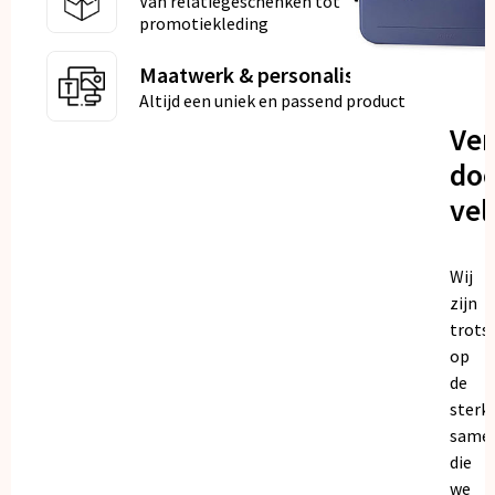
Van relatiegeschenken tot
promotiekleding
Maatwerk & personalisatie
Altijd een uniek en passend product
Ve
doo
vel
Wij
zijn
trots
op
de
sterk
same
die
we