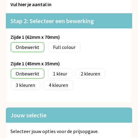
Snoepgoed
Vul hier je aantal in
Spellen voor binnen en buiten
Stap 2: Selecteer een bewerking
Veiligheid, Auto en Fiets
Zijde 1 (62mm x 70mm)
Onbewerkt
Full colour
Vrije tijd en Strand
Zijde 1 (45mm x 35mm)
Anti-stress
Onbewerkt
1
2
3
4
Jouw selectie
Selecteer jouw opties voor de prijsopgave.