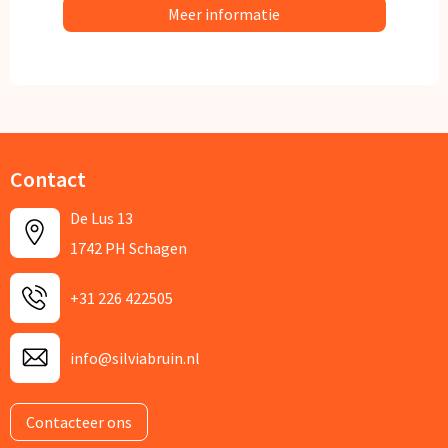
Meer informatie
Contact
De Lus 13
1742 PH Schagen
+31 226 422505
info@silviabruin.nl
Contacteer ons