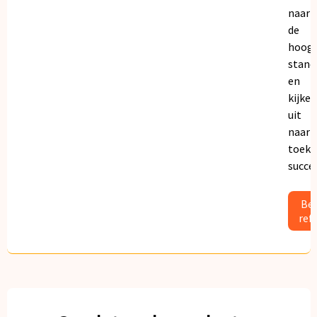
naar
de
hoogs
stand
en
kijken
uit
naar
toeko
succe
Bek
ref