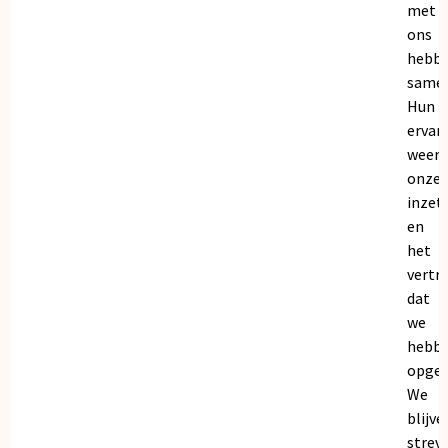
met
ons
hebb
samen
Hun
ervar
weers
onze
inzet
en
het
vertr
dat
we
hebb
opgeb
We
blijve
strev