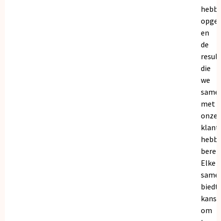
hebb
opge
en
de
resul
die
we
same
met
onze
klant
hebb
bereik
Elke
same
biedt
kanse
om