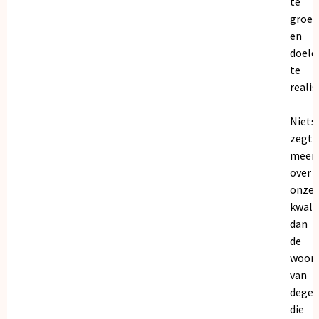
te
groei
en
doele
te
realis
Niets
zegt
meer
over
onze
kwalit
dan
de
woor
van
dege
die