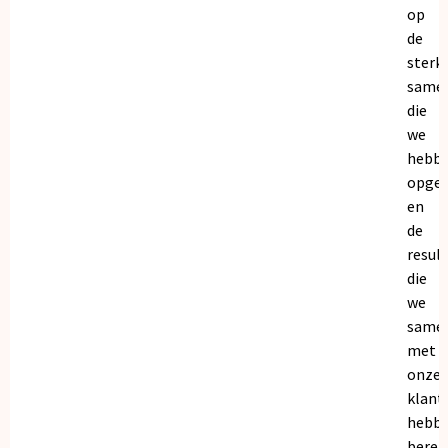
op
de
sterk
same
die
we
hebb
opge
en
de
resul
die
we
same
met
onze
klant
hebb
bereik