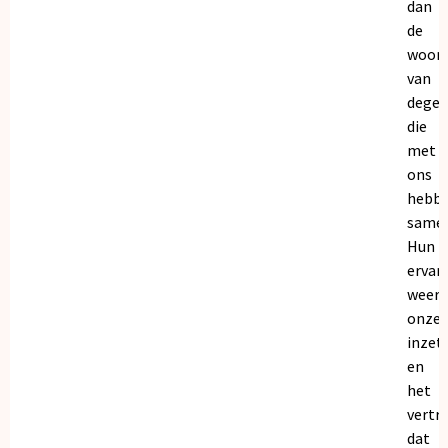
dan
de
woor
van
dege
die
met
ons
hebb
samen
Hun
ervar
weers
onze
inzet
en
het
vertr
dat