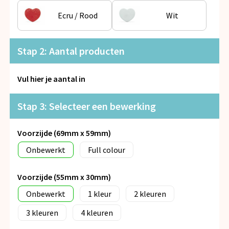
Snoepgoed
Ecru / Rood
Wit
Spellen voor binnen en buiten
Stap 2: Aantal producten
Veiligheid, Auto en Fiets
Vul hier je aantal in
Vrije tijd en Strand
Stap 3: Selecteer een bewerking
Anti-stress
Voorzijde (69mm x 59mm)
Onbewerkt
Full colour
Voorzijde (55mm x 30mm)
Onbewerkt
1
2
3
4