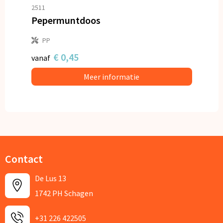
2511
Pepermuntdoos
PP
€ 0,45
vanaf
Meer informatie
Contact
De Lus 13
1742 PH Schagen
+31 226 422505