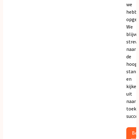
we
hebb
opgeb
We
blijve
strev
naar
de
hoogs
stand
en
kijken
uit
naar
toeko
succe
Bek
ref