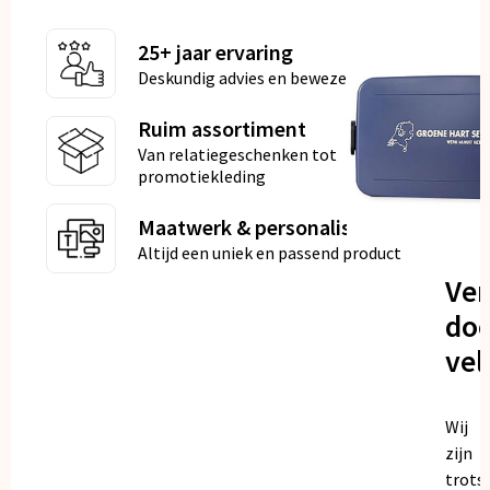
25+ jaar ervaring
Deskundig advies en bewezen kwaliteit
Ruim assortiment
Van relatiegeschenken tot
promotiekleding
Maatwerk & personalisatie
Altijd een uniek en passend product
Ve
doo
vel
Wij
zijn
trots