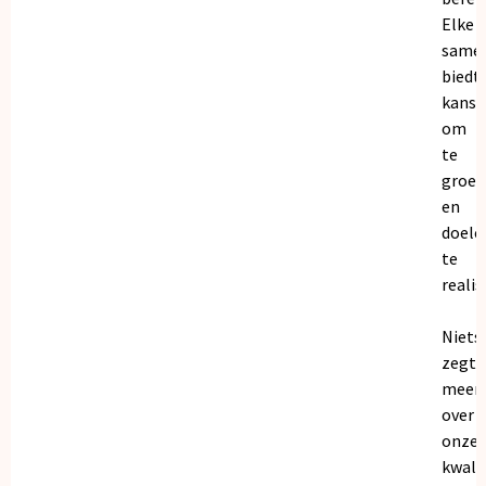
Elke
same
biedt
kanse
om
te
groei
en
doele
te
realis
Niets
zegt
meer
over
onze
kwalit