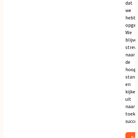
dat
we
hebb
opgeb
We
blijve
strev
naar
de
hoogs
stand
en
kijken
uit
naar
toeko
succe
Bek