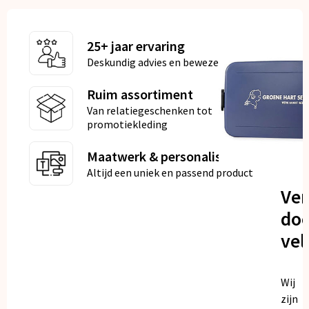
25+ jaar ervaring
Deskundig advies en bewezen kwaliteit
Ruim assortiment
Van relatiegeschenken tot
promotiekleding
Maatwerk & personalisatie
Altijd een uniek en passend product
Ve
doo
vel
Wij
zijn