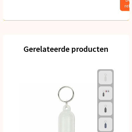
ref
Gerelateerde producten