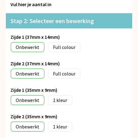
Snoepgoed
Vul hier je aantal in
Spellen voor binnen en buiten
Stap 2: Selecteer een bewerking
Veiligheid, Auto en Fiets
Zijde 1 (37mm x 14mm)
Onbewerkt
Full colour
Vrije tijd en Strand
Zijde 2 (37mm x 14mm)
Anti-stress
Onbewerkt
Full colour
Zijde 1 (35mm x 9mm)
Onbewerkt
1
Zijde 2 (35mm x 9mm)
Onbewerkt
1