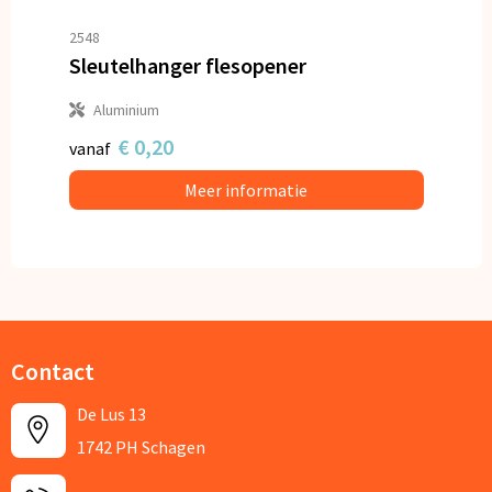
2548
Sleutelhanger flesopener
Aluminium
€ 0,20
vanaf
Meer informatie
Contact
De Lus 13
1742 PH Schagen