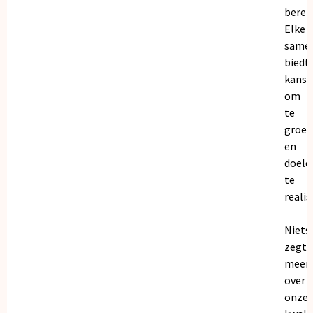
bereik
Elke
same
biedt
kanse
om
te
groei
en
doele
te
realis
Niets
zegt
meer
over
onze