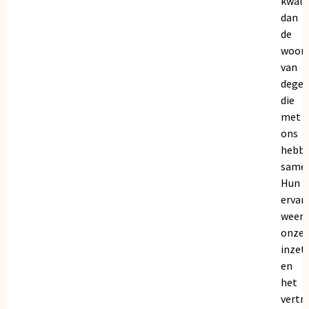
kwalit
dan
de
woor
van
dege
die
met
ons
hebb
samen
Hun
ervar
weers
onze
inzet
en
het
vertr