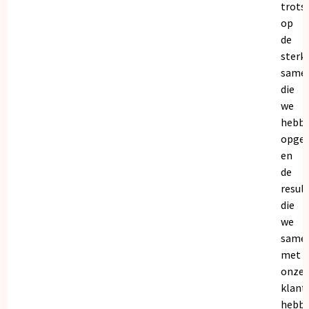
trots
op
de
sterk
same
die
we
hebb
opge
en
de
resul
die
we
same
met
onze
klant
hebb