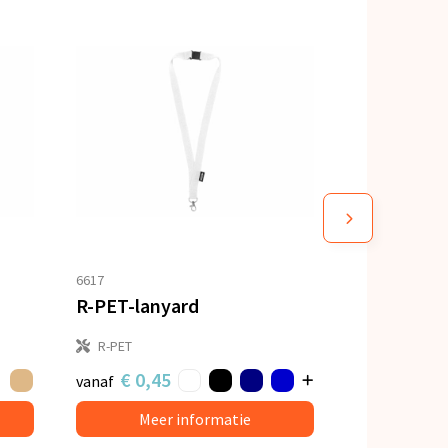
6617
R-PET-lanyard
R-PET
€ 0,45
vanaf
Meer informatie