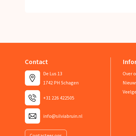
Contact
Info
De Lus 13
Over 
1742 PH Schagen
Nieuw
Veelg
+31 226 422505
info@silviabruin.nl
Contacteer ons