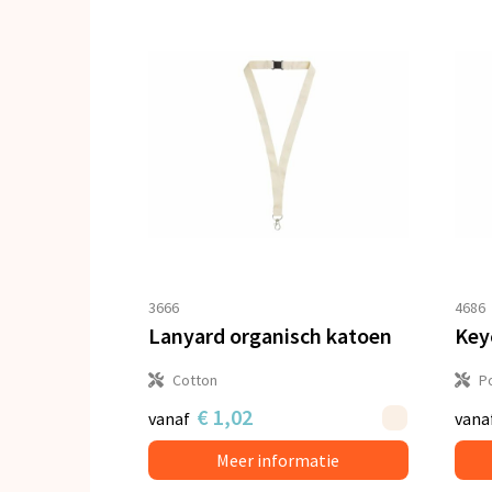
3666
4686
Lanyard organisch katoen
Key
Cotton
P
€ 1,02
vanaf
vana
Meer informatie