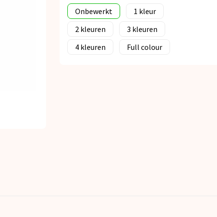
Onbewerkt
1
2
3
4
Full colour