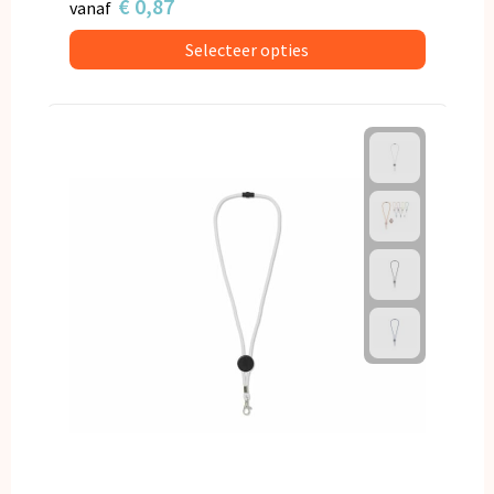
€ 0,87
vanaf
Selecteer opties