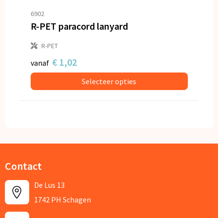
6902
R-PET paracord lanyard
R-PET
€ 1,02
vanaf
Selecteer opties
Contact
De Lus 13
1742 PH Schagen