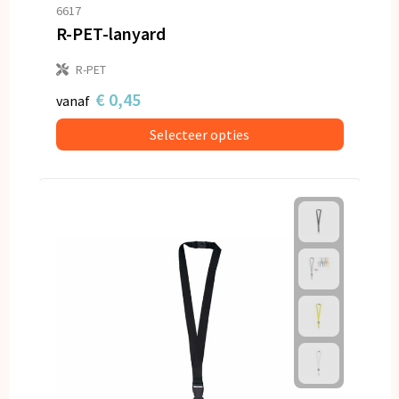
Snoepgoed
6617
R-PET-lanyard
Spellen voor binnen en buiten
R-PET
Veiligheid, Auto en Fiets
€ 0,45
vanaf
Selecteer opties
Vrije tijd en Strand
Anti-stress