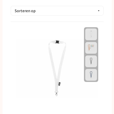
Kerst
Kinderen, Peuters en Baby's
Klokken, horloges en weerstations
Lampen en Gereedschap
Paraplu's
Persoonlijke verzorging
Reisbenodigdheden
Schrijfwaren
Sleutelhangers en Lanyards