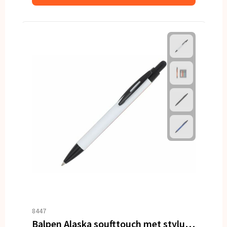
8447
Balpen Alaska soufttouch met stylus R-AL