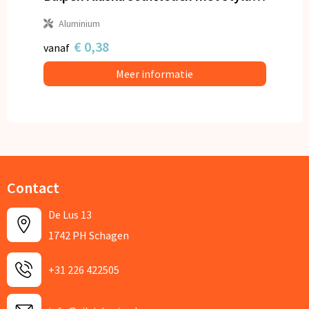
Aluminium
€ 0,38
vanaf
Meer informatie
Contact
De Lus 13
1742 PH Schagen
+31 226 422505