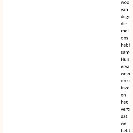
woor
van
dege
die
met
ons
hebb
samen
Hun
ervar
weers
onze
inzet
en
het
vertr
dat
we
hebb