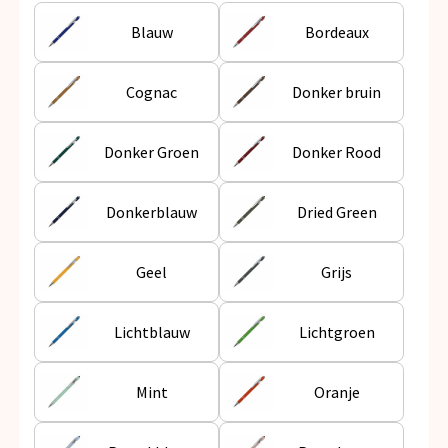
Snoepgoed
Blauw
Bordeaux
Spellen voor binnen en buiten
Cognac
Donker bruin
Veiligheid, Auto en Fiets
Donker Groen
Donker Rood
Vrije tijd en Strand
Anti-stress
Donkerblauw
Dried Green
Geel
Grijs
Lichtblauw
Lichtgroen
Mint
Oranje