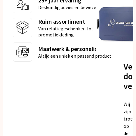
25+ jaar ervaring
Deskundig advies en bewezen kwaliteit
Ruim assortiment
Van relatiegeschenken tot
promotiekleding
Maatwerk & personalisatie
Altijd een uniek en passend product
Ve
doo
vel
Wij
zijn
trots
op
de