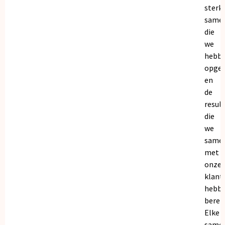
sterk
same
die
we
hebb
opge
en
de
resul
die
we
same
met
onze
klant
hebb
bereik
Elke
same