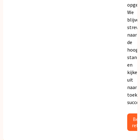
opgeb
We
blijve
strev
naar
de
hoogs
stand
en
kijken
uit
naar
toeko
succe
Bek
ref