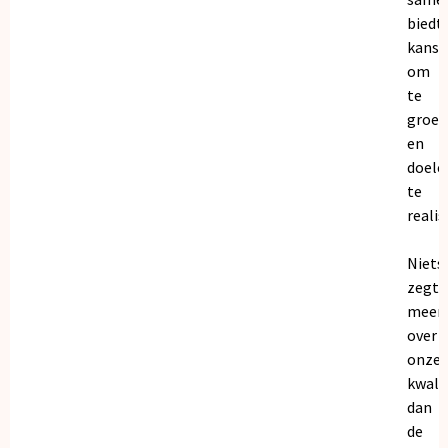
biedt
kanse
om
te
groei
en
doele
te
realis
Niets
zegt
meer
over
onze
kwalit
dan
de