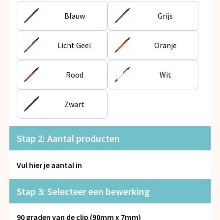
Snoepgoed
Blauw
Grijs
Spellen voor binnen en buiten
Licht Geel
Oranje
Veiligheid, Auto en Fiets
Rood
Wit
Vrije tijd en Strand
Anti-stress
Zwart
Stap 2: Aantal producten
Vul hier je aantal in
Stap 3: Selecteer een bewerking
90 graden van de clip (90mm x 7mm)