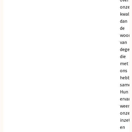
onze
kwalit
dan
de
woor
van
dege
die
met
ons
hebb
samen
Hun
ervar
weers
onze
inzet
en