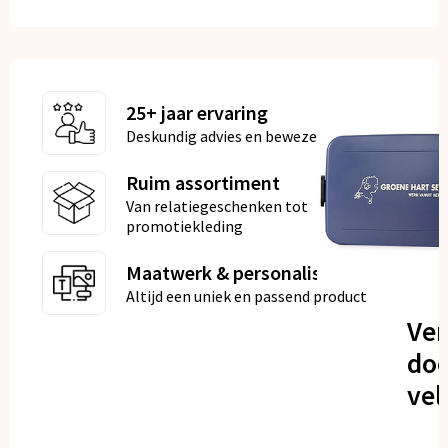
25+ jaar ervaring
Deskundig advies en bewezen kwaliteit
Ruim assortiment
Van relatiegeschenken tot
promotiekleding
Maatwerk & personalisatie
Altijd een uniek en passend product
Ve
doo
vel