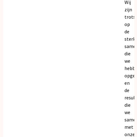
Wij
zijn
trots
op
de
sterk
same
die
we
hebb
opge
en
de
resul
die
we
same
met
onze