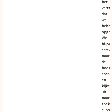
het
vertr
dat
we
hebb
opgeb
We
blijve
strev
naar
de
hoogs
stand
en
kijken
uit
naar
toeko
succe