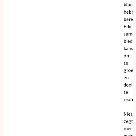
klant
hebb
bereik
Elke
same
biedt
kanse
om
te
groei
en
doele
te
realis
Niets
zegt
meer
over