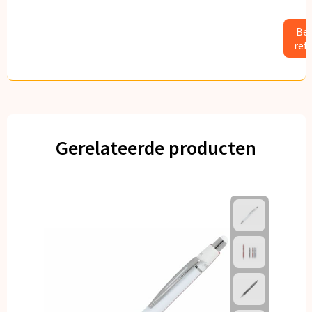
Bek
ref
Gerelateerde producten