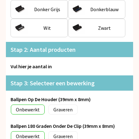
Snoepgoed
Donker Grijs
Donkerblauw
Spellen voor binnen en buiten
Wit
Zwart
Veiligheid, Auto en Fiets
Stap 2: Aantal producten
Vrije tijd en Strand
Anti-stress
Vul hier je aantal in
Stap 3: Selecteer een bewerking
Ballpen Op De Houder (39mm x 8mm)
Onbewerkt
Graveren
Ballpen 180 Graden Onder De Clip (39mm x 8mm)
Onbewerkt
Graveren