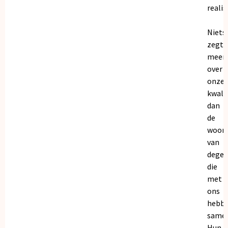
realis
Niets
zegt
meer
over
onze
kwalit
dan
de
woor
van
dege
die
met
ons
hebb
samen
Hun