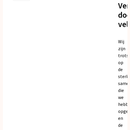
Ve
doo
vel
Wij
zijn
trots
op
de
sterk
same
die
we
hebb
opge
en
de