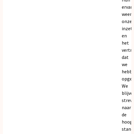
ervar
weers
onze
inzet
en
het
vertr
dat
we
hebb
opgeb
We
blijve
strev
naar
de
hoogs
stand