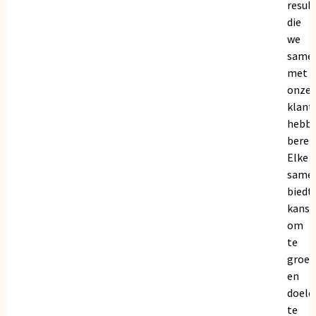
resul
die
we
same
met
onze
klant
hebb
bereik
Elke
same
biedt
kanse
om
te
groei
en
doele
te