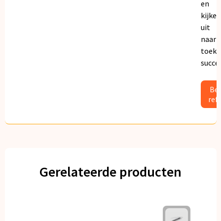
en
kijken
uit
naar
toeko
succe
Bek
ref
Gerelateerde producten