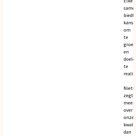
Elke
same
biedt
kanse
om
te
groei
en
doele
te
realis
Niets
zegt
meer
over
onze
kwalit
dan