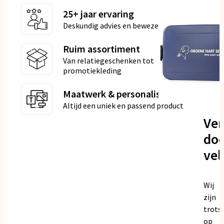
25+ jaar ervaring
Deskundig advies en bewezen kwaliteit
Ruim assortiment
Van relatiegeschenken tot
promotiekleding
Maatwerk & personalisatie
Altijd een uniek en passend product
Ve
doo
vel
Wij
zijn
trots
op