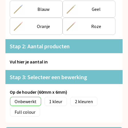
Snoepgoed
Blauw
Geel
Spellen voor binnen en buiten
Oranje
Roze
Veiligheid, Auto en Fiets
Vrije tijd en Strand
Stap 2: Aantal producten
Anti-stress
Vul hier je aantal in
Stap 3: Selecteer een bewerking
Op de houder (60mm x 6mm)
Onbewerkt
1
2
Full colour