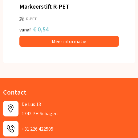
Markeerstift R-PET
R-PET
€ 0,54
vanaf
Meer informatie
Contact
De Lus 13
1742 PH Schagen
+31 226 422505