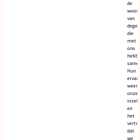
de
woor
van
dege
die
met
ons
hebb
samen
Hun
ervar
weers
onze
inzet
en
het
vertr
dat
we