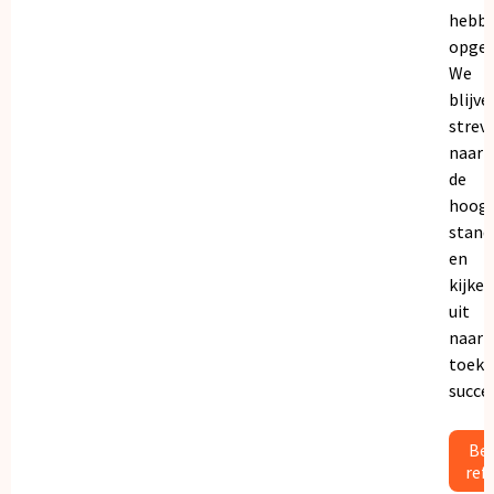
hebb
opgeb
We
blijve
strev
naar
de
hoogs
stand
en
kijken
uit
naar
toeko
succe
Bek
ref