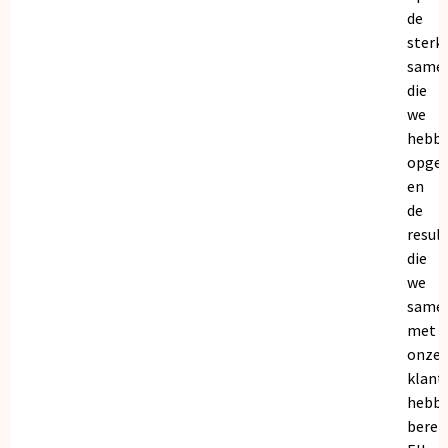
de
sterk
same
die
we
hebb
opge
en
de
resul
die
we
same
met
onze
klant
hebb
bereik