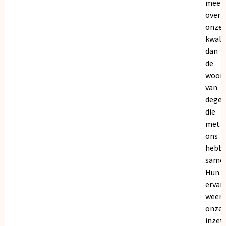
meer
over
onze
kwalit
dan
de
woor
van
dege
die
met
ons
hebb
samen
Hun
ervar
weers
onze
inzet