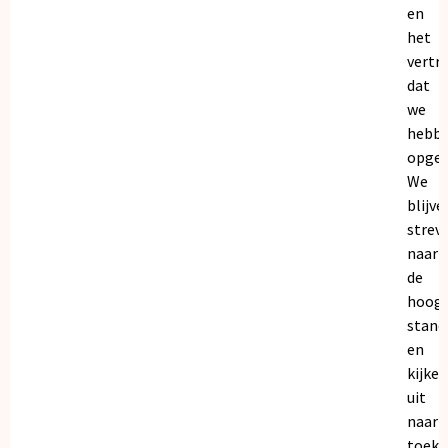
en
het
vertr
dat
we
hebb
opgeb
We
blijve
strev
naar
de
hoogs
stand
en
kijken
uit
naar
toeko