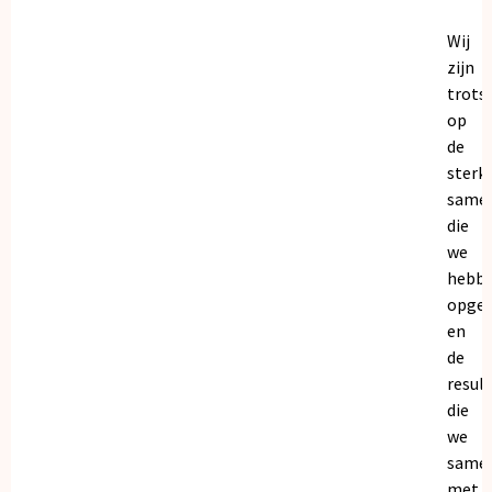
Wij
zijn
trots
op
de
sterk
same
die
we
hebb
opge
en
de
resul
die
we
same
met