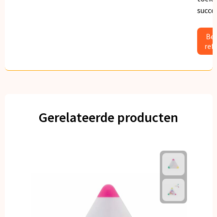
succe
Bek
ref
Gerelateerde producten