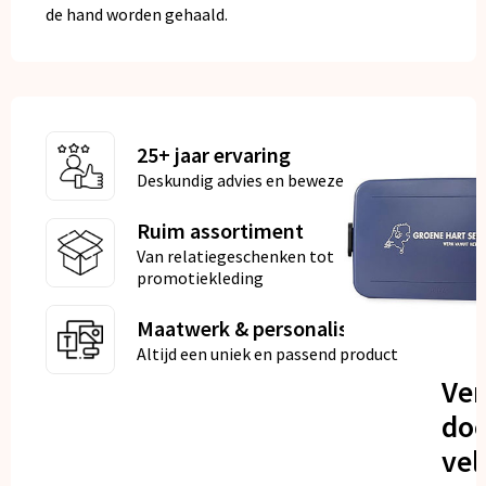
de hand worden gehaald.
25+ jaar ervaring
Deskundig advies en bewezen kwaliteit
Ruim assortiment
Van relatiegeschenken tot
promotiekleding
Maatwerk & personalisatie
Altijd een uniek en passend product
Ve
doo
vel