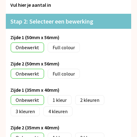
Snoepgoed
Vul hier je aantal in
Spellen voor binnen en buiten
Stap 2: Selecteer een bewerking
Veiligheid, Auto en Fiets
Zijde 1 (50mm x 56mm)
Onbewerkt
Full colour
Vrije tijd en Strand
Anti-stress
Zijde 2 (50mm x 56mm)
Onbewerkt
Full colour
Zijde 1 (35mm x 40mm)
Onbewerkt
1
2
3
4
Zijde 2 (35mm x 40mm)