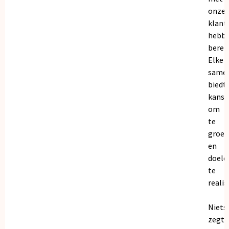
onze
klant
hebb
bereik
Elke
same
biedt
kanse
om
te
groei
en
doele
te
realis
Niets
zegt