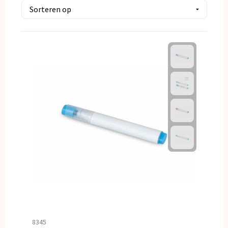
Kerst
Kinderen, Peuters en Baby's
Klokken, horloges en weerstations
Lampen en Gereedschap
Paraplu's
Persoonlijke verzorging
Reisbenodigdheden
Schrijfwaren
Sleutelhangers en Lanyards
8345