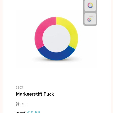
1863
Markeerstift Puck
ABS
€ 0,59
vanaf