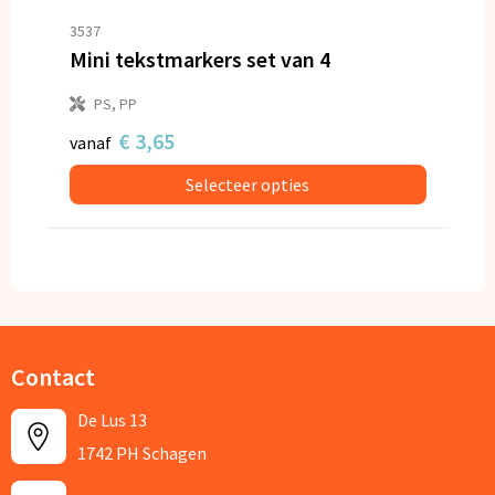
3537
Mini tekstmarkers set van 4
PS, PP
€ 3,65
vanaf
Selecteer opties
Contact
De Lus 13
1742 PH Schagen