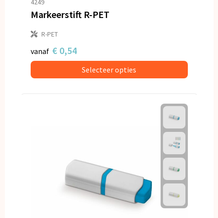
4249
Markeerstift R-PET
R-PET
€ 0,54
vanaf
Selecteer opties