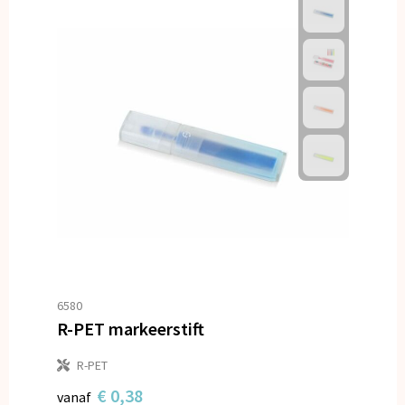
6580
R-PET markeerstift
R-PET
€ 0,38
vanaf