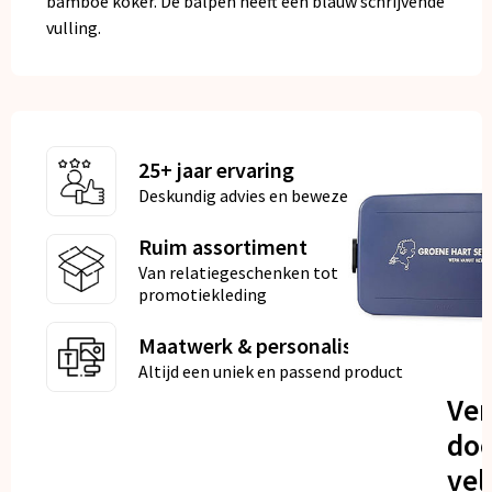
bamboe koker. De balpen heeft een blauw schrijvende
vulling.
25+ jaar ervaring
Deskundig advies en bewezen kwaliteit
Ruim assortiment
Van relatiegeschenken tot
promotiekleding
Maatwerk & personalisatie
Altijd een uniek en passend product
Ve
doo
vel