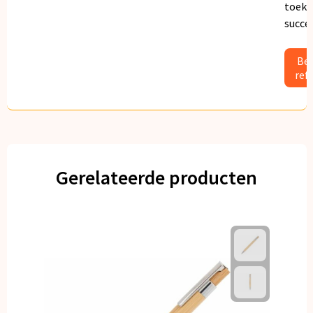
toeko
succe
Bek
ref
Gerelateerde producten