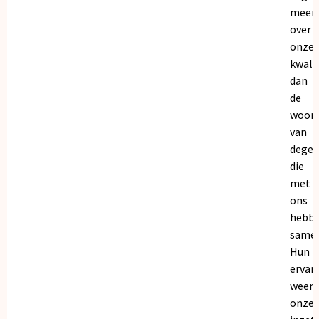
meer
over
onze
kwalit
dan
de
woor
van
dege
die
met
ons
hebb
samen
Hun
ervar
weers
onze