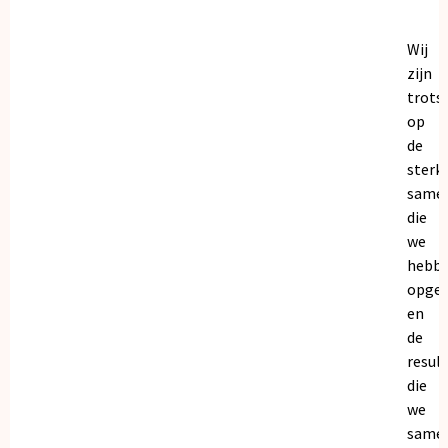
Wij
zijn
trots
op
de
sterk
same
die
we
hebb
opge
en
de
resul
die
we
same