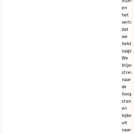
inzet
en
het
vertr
dat
we
hebb
opgeb
We
blijve
strev
naar
de
hoogs
stand
en
kijken
uit
naar