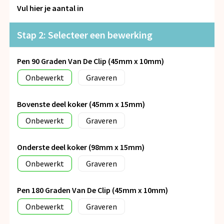
Snoepgoed
Vul hier je aantal in
Spellen voor binnen en buiten
Stap 2: Selecteer een bewerking
Veiligheid, Auto en Fiets
Pen 90 Graden Van De Clip (45mm x 10mm)
Onbewerkt
Graveren
Vrije tijd en Strand
Anti-stress
Bovenste deel koker (45mm x 15mm)
Onbewerkt
Graveren
Onderste deel koker (98mm x 15mm)
Onbewerkt
Graveren
Pen 180 Graden Van De Clip (45mm x 10mm)
Onbewerkt
Graveren