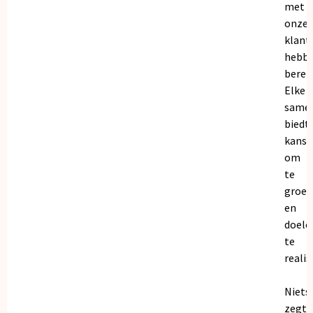
met
onze
klant
hebb
bereik
Elke
same
biedt
kanse
om
te
groei
en
doele
te
realis
Niets
zegt