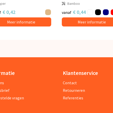
aper
Bamboo
€ 0,42
€ 0,44
f
vanaf
Meer informatie
Meer informatie
rmatie
Klantenservice
ons
Contact
sbrief
Retourneren
estelde vragen
Referenties