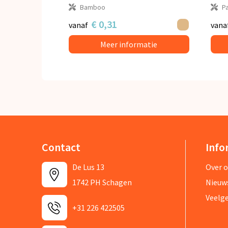
Bamboo
P
€ 0,31
vanaf
vana
Meer informatie
Contact
Info
De Lus 13
Over 
1742 PH Schagen
Nieuw
Veelg
+31 226 422505