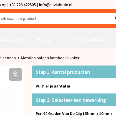
p | +31 226 422505 | info@silviabruin.nl
ema pakketten
Kleding
Pasen
Zomerpakketten
n pennen
Metalen balpen bamboe in koker
Stap 1: Aantal producten
Vul hier je aantal in
Stap 2: Selecteer een bewerking
Pen 90 Graden Van De Clip (45mm x 10mm)