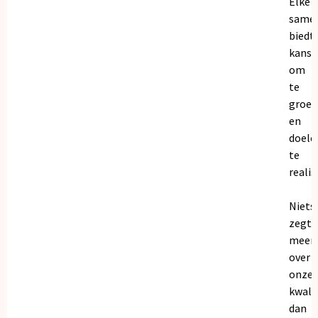
Elke
same
biedt
kanse
om
te
groei
en
doele
te
realis
Niets
zegt
meer
over
onze
kwalit
dan