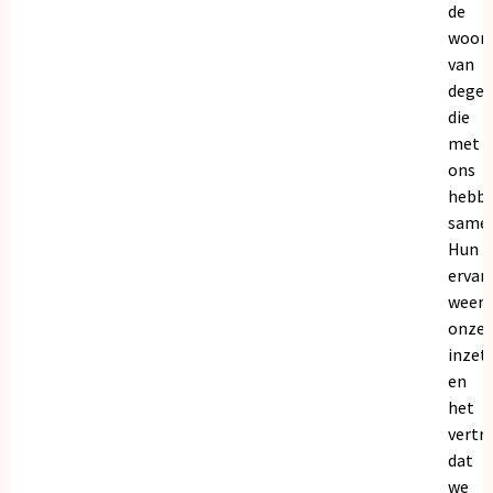
de
woor
van
dege
die
met
ons
hebb
samen
Hun
ervar
weers
onze
inzet
en
het
vertr
dat
we