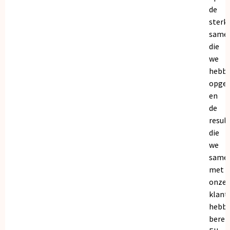
de
sterk
same
die
we
hebb
opge
en
de
resul
die
we
same
met
onze
klant
hebb
bereik