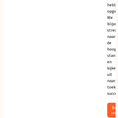
hebb
opgeb
We
blijve
strev
naar
de
hoogs
stand
en
kijken
uit
naar
toeko
succe
Bek
ref