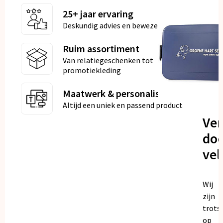
25+ jaar ervaring
Deskundig advies en bewezen kwaliteit
Ruim assortiment
Van relatiegeschenken tot
promotiekleding
Maatwerk & personalisatie
Altijd een uniek en passend product
Ve
doo
vel
Wij
zijn
trots
op