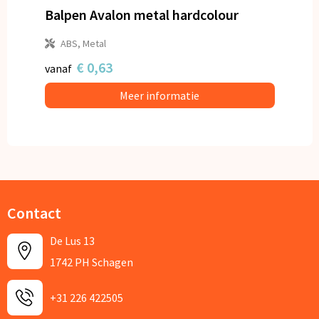
Balpen Avalon metal hardcolour
ABS, Metal
€ 0,63
vanaf
Meer informatie
Contact
De Lus 13
1742 PH Schagen
+31 226 422505