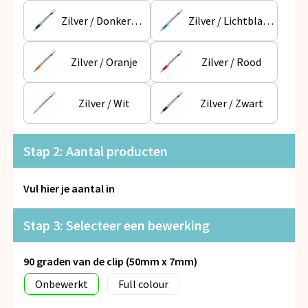
Snoepgoed
Zilver / Donkerblauw
Zilver / Lichtblauw
Spellen voor binnen en buiten
Zilver / Oranje
Zilver / Rood
Veiligheid, Auto en Fiets
Zilver / Wit
Zilver / Zwart
Vrije tijd en Strand
Anti-stress
Stap 2: Aantal producten
Vul hier je aantal in
Stap 3: Selecteer een bewerking
90 graden van de clip (50mm x 7mm)
Onbewerkt
Full colour