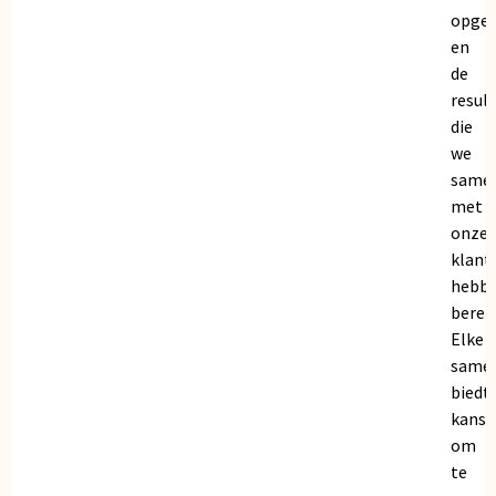
opge
en
de
resul
die
we
same
met
onze
klant
hebb
bereik
Elke
same
biedt
kanse
om
te