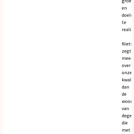
groei
en
doele
te
realis
Niets
zegt
meer
over
onze
kwalit
dan
de
woor
van
dege
die
met