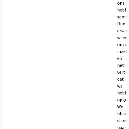
ons
hebb
samen
Hun
ervar
weers
onze
inzet
en
het
vertr
dat
we
hebb
opgeb
We
blijve
strev
naar