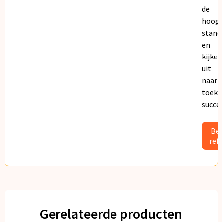
de
hoogs
stand
en
kijken
uit
naar
toeko
succe
Bek
ref
Gerelateerde producten