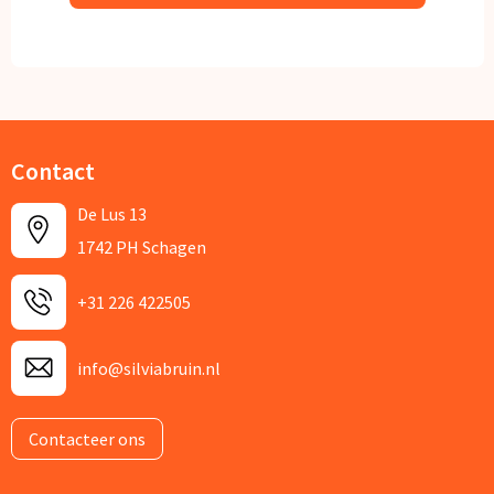
Contact
De Lus 13
1742 PH Schagen
+31 226 422505
info@silviabruin.nl
Contacteer ons