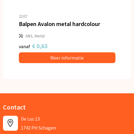
2107
Balpen Avalon metal hardcolour
ABS, Metal
€ 0,63
vanaf
Meer informatie
Contact
De Lus 13
1742 PH Schagen