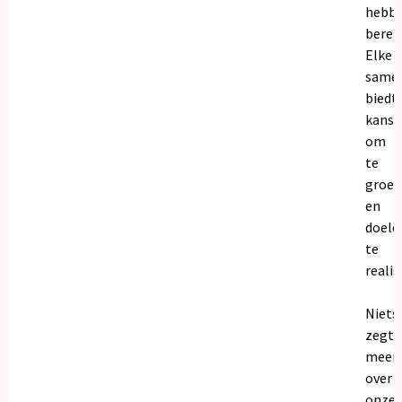
hebb
bereik
Elke
same
biedt
kanse
om
te
groei
en
doele
te
realis
Niets
zegt
meer
over
onze