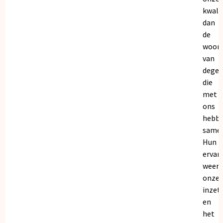
kwalit
dan
de
woor
van
dege
die
met
ons
hebb
samen
Hun
ervar
weers
onze
inzet
en
het