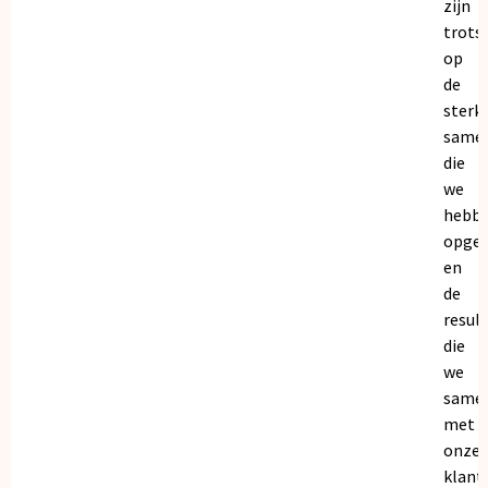
zijn
trots
op
de
sterk
same
die
we
hebb
opge
en
de
resul
die
we
same
met
onze
klant