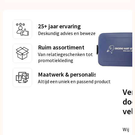
25+ jaar ervaring
Deskundig advies en bewezen kwaliteit
Ruim assortiment
Van relatiegeschenken tot
promotiekleding
Maatwerk & personalisatie
Altijd een uniek en passend product
Ve
doo
vel
Wij