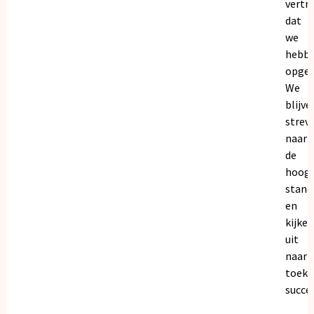
vertr
dat
we
hebb
opgeb
We
blijve
strev
naar
de
hoogs
stand
en
kijken
uit
naar
toeko
succe