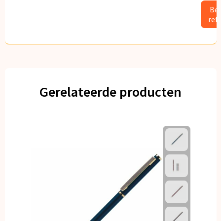
Bek
ref
Gerelateerde producten