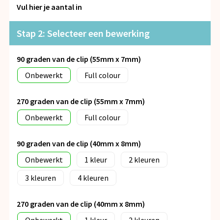
Snoepgoed
Vul hier je aantal in
Spellen voor binnen en buiten
Stap 2: Selecteer een bewerking
Veiligheid, Auto en Fiets
90 graden van de clip (55mm x 7mm)
Onbewerkt
Full colour
Vrije tijd en Strand
270 graden van de clip (55mm x 7mm)
Anti-stress
Onbewerkt
Full colour
90 graden van de clip (40mm x 8mm)
Onbewerkt
1
2
3
4
270 graden van de clip (40mm x 8mm)