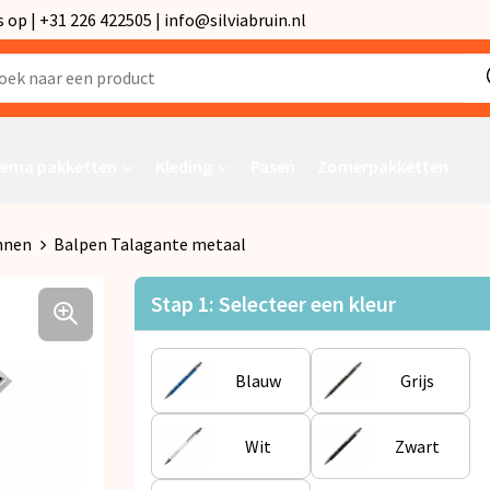
p | +31 226 422505 | info@silviabruin.nl
ema pakketten
Kleding
Pasen
Zomerpakketten
nnen
Balpen Talagante metaal
Stap 1: Selecteer een kleur
Blauw
Grijs
Wit
Zwart