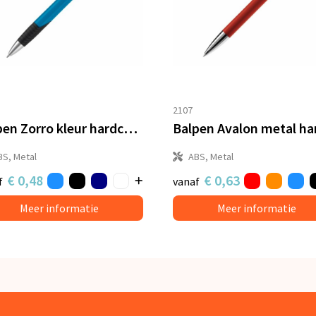
2107
Balpen Zorro kleur hardcolour
BS, Metal
ABS, Metal
€ 0,48
€ 0,63
f
vanaf
Meer informatie
Meer informatie