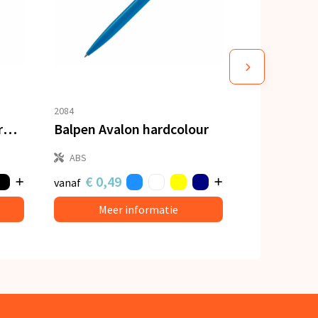
2084
Balpen Avalon metal hardcolour
Balpen Avalon hardcolour
ABS
€ 0,49
vanaf
Meer informatie