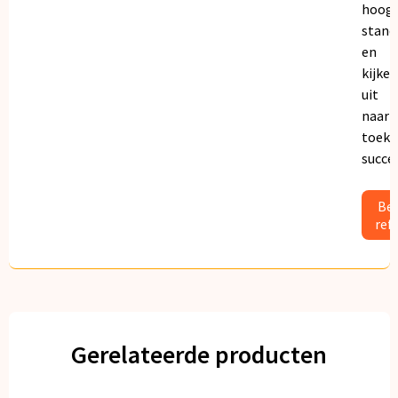
hoogs
stand
en
kijken
uit
naar
toeko
succe
Bek
ref
Gerelateerde producten