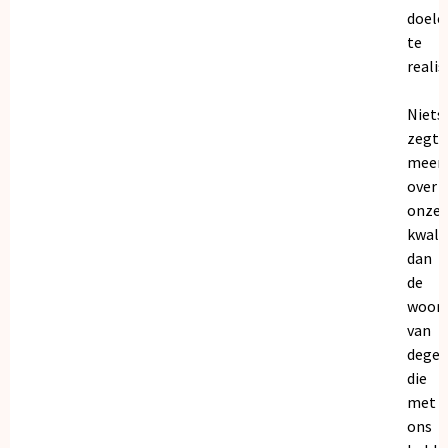
doele
te
realis
Niets
zegt
meer
over
onze
kwalit
dan
de
woor
van
dege
die
met
ons