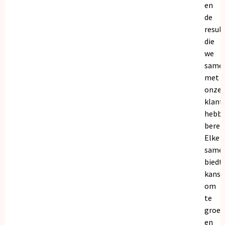
en
de
resul
die
we
same
met
onze
klant
hebb
bereik
Elke
same
biedt
kanse
om
te
groei
en