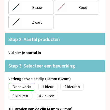
Snoepgoed
Blauw
Rood
Spellen voor binnen en buiten
Zwart
Veiligheid, Auto en Fiets
Stap 2: Aantal producten
Vrije tijd en Strand
Anti-stress
Vul hier je aantal in
Stap 3: Selecteer een bewerking
Verlengde van de clip (43mm x 6mm)
Onbewerkt
1
2
3
4
180 graden van de clip (43mm x 6mm)