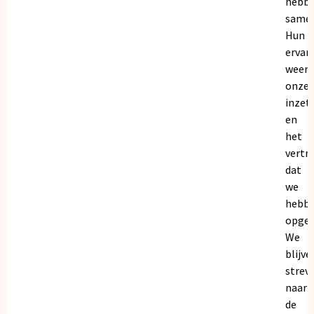
hebb
samen
Hun
ervar
weers
onze
inzet
en
het
vertr
dat
we
hebb
opgeb
We
blijve
strev
naar
de