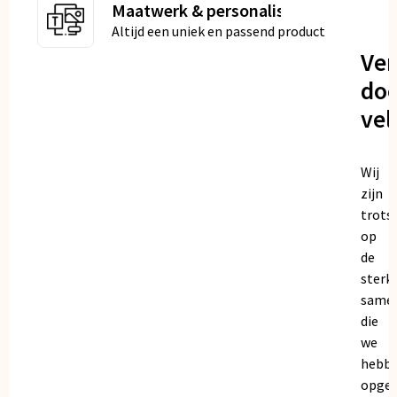
Maatwerk & personalisatie
Altijd een uniek en passend product
Ve
doo
vel
Wij
zijn
trots
op
de
sterk
same
die
we
hebb
opge