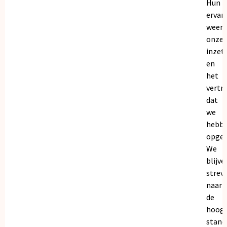
Hun
ervar
weers
onze
inzet
en
het
vertr
dat
we
hebb
opgeb
We
blijve
strev
naar
de
hoogs
stand