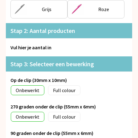
Snoepgoed
Grijs
Roze
Spellen voor binnen en buiten
Stap 2: Aantal producten
Veiligheid, Auto en Fiets
Vul hier je aantal in
Vrije tijd en Strand
Stap 3: Selecteer een bewerking
Anti-stress
Op de clip (30mm x 10mm)
Onbewerkt
Full colour
270 graden onder de clip (55mm x 6mm)
Onbewerkt
Full colour
90 graden onder de clip (55mm x 6mm)