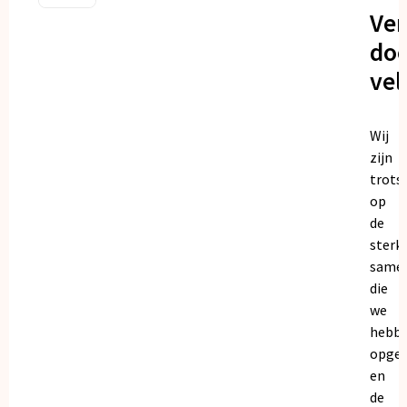
Ve
doo
vel
Wij
zijn
trots
op
de
sterk
same
die
we
hebb
opge
en
de