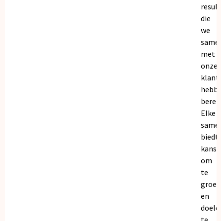
resul
die
we
same
met
onze
klant
hebb
bereik
Elke
same
biedt
kanse
om
te
groei
en
doele
te