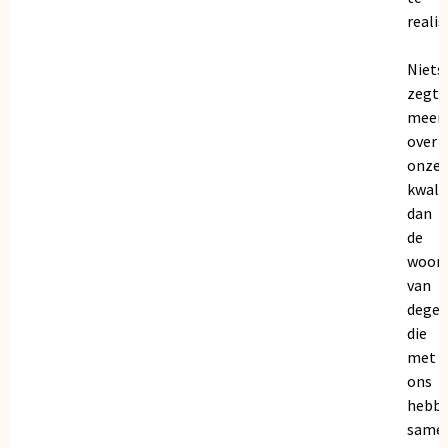
realis
Niets
zegt
meer
over
onze
kwalit
dan
de
woor
van
dege
die
met
ons
hebb
samen