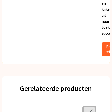
en
kijken
uit
naar
toeko
succe
Bek
ref
Gerelateerde producten