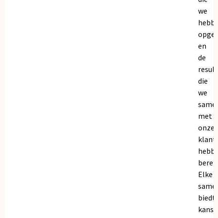
we
hebb
opge
en
de
resul
die
we
same
met
onze
klant
hebb
bereik
Elke
same
biedt
kanse