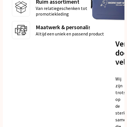
Ruim assortiment
Van relatiegeschenken tot
promotiekleding
Maatwerk & personalisatie
Altijd een uniek en passend product
Ve
doo
vel
Wij
zijn
trots
op
de
sterk
same
die