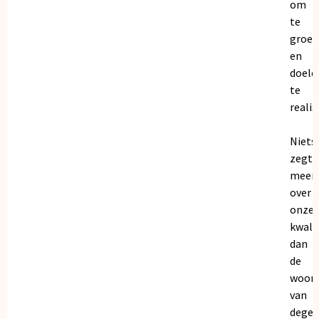
om
te
groei
en
doele
te
realis
Niets
zegt
meer
over
onze
kwalit
dan
de
woor
van
dege