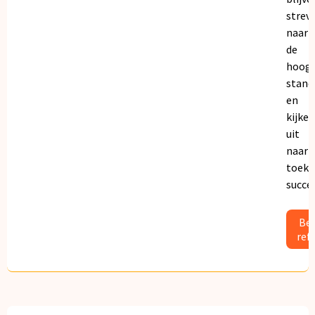
strev
naar
de
hoogs
stand
en
kijken
uit
naar
toeko
succe
Bek
ref