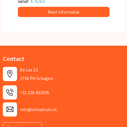
€ 0,63
vanaf
Meer informatie
Contact
De Lus 13
1742 PH Schagen
+31 226 422505
info@silviabruin.nl