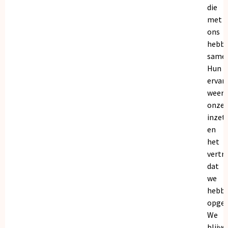
die
met
ons
hebb
samen
Hun
ervar
weers
onze
inzet
en
het
vertr
dat
we
hebb
opgeb
We
blijve