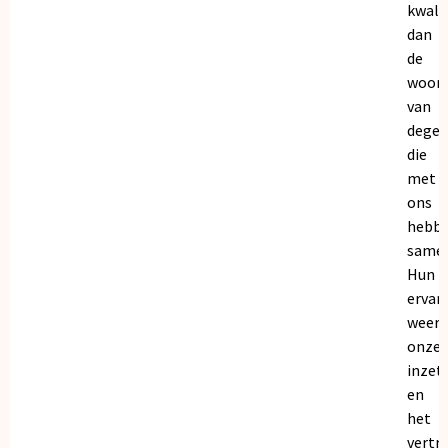
kwalit
dan
de
woor
van
dege
die
met
ons
hebb
samen
Hun
ervar
weers
onze
inzet
en
het
vertr