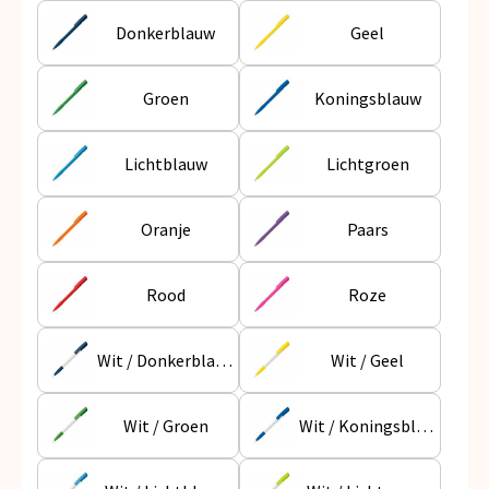
Snoepgoed
Donkerblauw
Geel
Spellen voor binnen en buiten
Groen
Koningsblauw
Veiligheid, Auto en Fiets
Lichtblauw
Lichtgroen
Vrije tijd en Strand
Anti-stress
Oranje
Paars
Rood
Roze
Wit / Donkerblauw
Wit / Geel
Wit / Groen
Wit / Koningsblauw