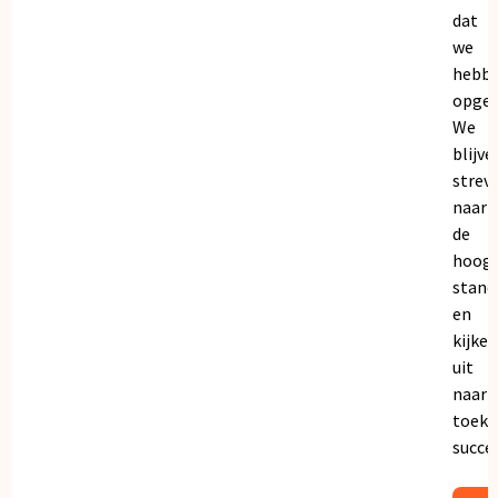
dat
we
hebb
opgeb
We
blijve
strev
naar
de
hoogs
stand
en
kijken
uit
naar
toeko
succe