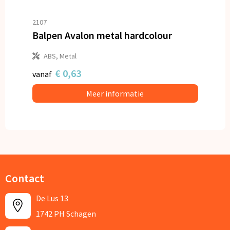
2107
Balpen Avalon metal hardcolour
ABS, Metal
€ 0,63
vanaf
Meer informatie
Contact
De Lus 13
1742 PH Schagen