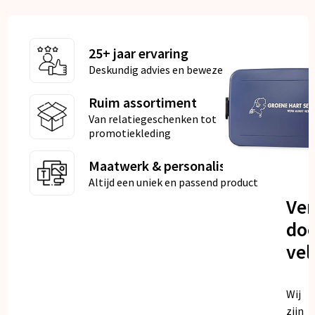
25+ jaar ervaring
Deskundig advies en bewezen kwaliteit
Ruim assortiment
Van relatiegeschenken tot
promotiekleding
Maatwerk & personalisatie
Altijd een uniek en passend product
Ve
doo
vel
Wij
zijn