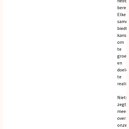
hebb
bereik
Elke
same
biedt
kanse
om
te
groei
en
doele
te
realis
Niets
zegt
meer
over
onze