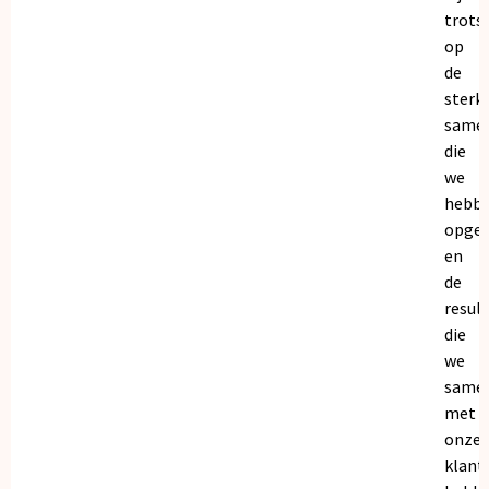
trots
op
de
sterk
same
die
we
hebb
opge
en
de
resul
die
we
same
met
onze
klant