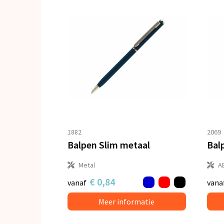
1882
2069
Balpen Slim metaal
Metal
A
€ 0,84
vanaf
vana
Meer informatie