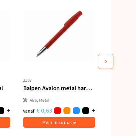
2107
al
Balpen Avalon metal hardcolour
ABS, Metal
€ 0,63
vanaf
Meer informatie