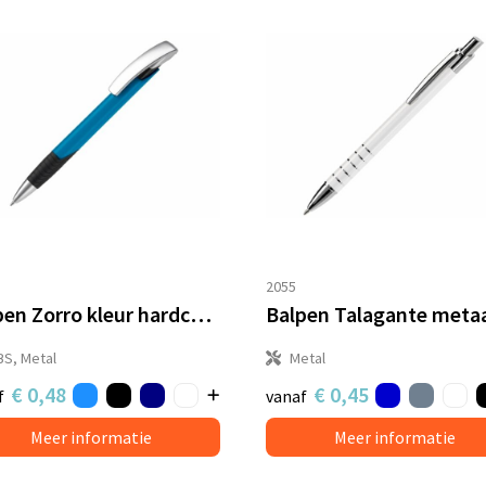
2055
Balpen Zorro kleur hardcolour
Balpen Talagante meta
BS, Metal
Metal
€ 0,48
€ 0,45
f
vanaf
Meer informatie
Meer informatie