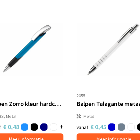
2055
Balpen Zorro kleur hardcolour
Balpen Talagante meta
BS, Metal
Metal
€ 0,48
€ 0,45
f
vanaf
Meer informatie
Meer informatie