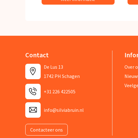
Contact
Info
De Lus 13
Over 
1742 PH Schagen
Nieuw
Veelg
+31 226 422505
info@silviabruin.nl
Contacteer ons