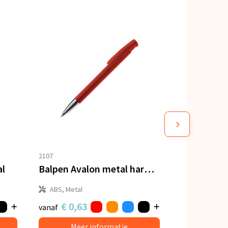
2107
al
Balpen Avalon metal hardcolour
ABS, Metal
€ 0,63
vanaf
Meer informatie