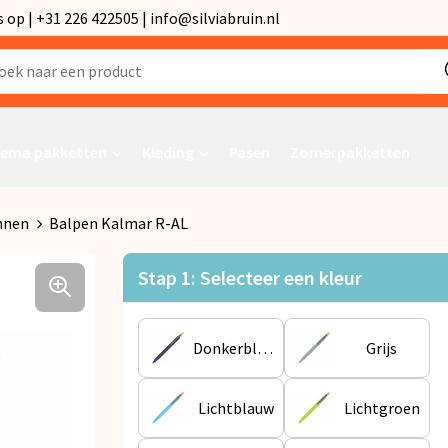
p | +31 226 422505 | info@silviabruin.nl
ema pakketten
Kleding
Pasen
Zomerpakketten
nnen
Balpen Kalmar R-AL
Stap 1: Selecteer een kleur
Donkerblauw
Grijs
Lichtblauw
Lichtgroen