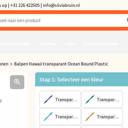
p | +31 226 422505 | info@silviabruin.nl
ema pakketten
Kleding
Pasen
Zomerpakketten
nnen
Balpen Hawaii transparant Ocean Bound Plastic
Stap 1: Selecteer een kleur
Transparant / Blauw
Transparant / Groen
Transparant / Lichtblauw
Transparant / Oranje