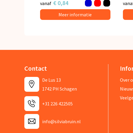
€ 0,84
vanaf
vana
Meer informatie
Contact
Info
De Lus 13
Over 
1742 PH Schagen
Nieuw
Veelg
+31 226 422505
info@silviabruin.nl