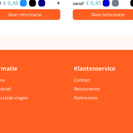
€ 0,48
€ 0,45
f
vanaf
Meer informatie
Meer informatie
rmatie
Klantenservice
ons
Contact
sbrief
Retourneren
estelde vragen
Referenties