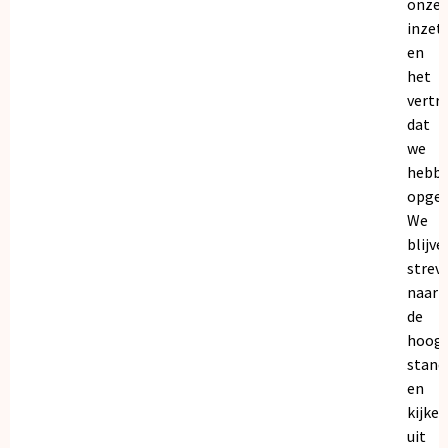
onze
inzet
en
het
vertr
dat
we
hebb
opgeb
We
blijve
strev
naar
de
hoogs
stand
en
kijken
uit