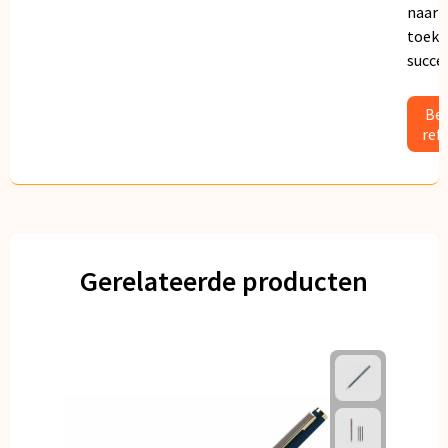
naar
toeko
succe
Bek
ref
Gerelateerde producten