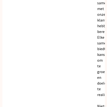
same
met
onze
klant
hebb
bereik
Elke
same
biedt
kanse
om
te
groei
en
doele
te
realis
Niets