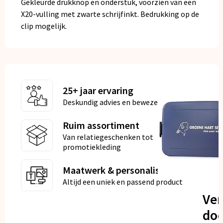
Gekleurde drukknop en onderstuk, voorzien van een
X20-vulling met zwarte schrijfinkt. Bedrukking op de
clip mogelijk.
25+ jaar ervaring
Deskundig advies en bewezen kwaliteit
Ruim assortiment
Van relatiegeschenken tot
promotiekleding
Maatwerk & personalisatie
Altijd een uniek en passend product
Ve
doo