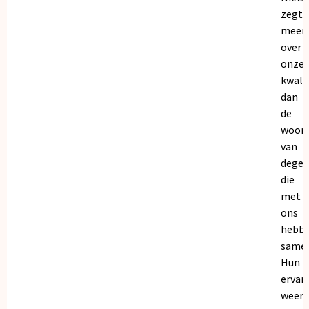
zegt
meer
over
onze
kwalit
dan
de
woor
van
dege
die
met
ons
hebb
samen
Hun
ervar
weers