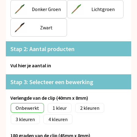
Snoepgoed
Donker Groen
Lichtgroen
Spellen voor binnen en buiten
Zwart
Veiligheid, Auto en Fiets
Stap 2: Aantal producten
Vrije tijd en Strand
Anti-stress
Vul hier je aantal in
Stap 3: Selecteer een bewerking
Verlengde van de clip (40mm x 8mm)
Onbewerkt
1
2
3
4
180 graden van de clip (45mm x 8mm)