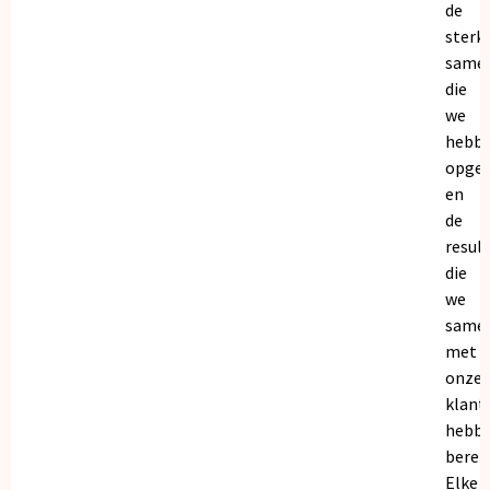
de
sterk
same
die
we
hebb
opge
en
de
resul
die
we
same
met
onze
klant
hebb
bereik
Elke