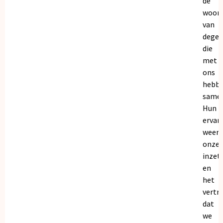
de
woor
van
dege
die
met
ons
hebb
samen
Hun
ervar
weers
onze
inzet
en
het
vertr
dat
we