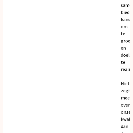
same
biedt
kanse
om
te
groei
en
doele
te
realis
Niets
zegt
meer
over
onze
kwalit
dan