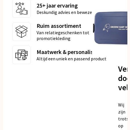
25+ jaar ervaring
Deskundig advies en bewezen kwaliteit
Ruim assortiment
Van relatiegeschenken tot
promotiekleding
Maatwerk & personalisatie
Altijd een uniek en passend product
Ve
doo
vel
Wij
zijn
trots
op