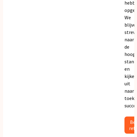
hebb
opgeb
We
blijve
strev
naar
de
hoogs
stand
en
kijken
uit
naar
toeko
succe
Bek
ref