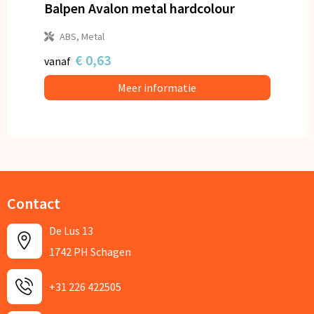
Balpen Avalon metal hardcolour
ABS, Metal
€ 0,63
vanaf
Meer informatie
Contact
De Lus 13
1742 PH Schagen
+31 226 422505