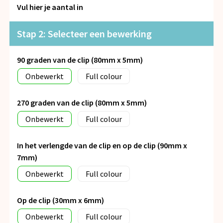
Snoepgoed
Vul hier je aantal in
Spellen voor binnen en buiten
Stap 2: Selecteer een bewerking
Veiligheid, Auto en Fiets
90 graden van de clip (80mm x 5mm)
Onbewerkt
Full colour
Vrije tijd en Strand
270 graden van de clip (80mm x 5mm)
Anti-stress
Onbewerkt
Full colour
In het verlengde van de clip en op de clip (90mm x
7mm)
Onbewerkt
Full colour
Op de clip (30mm x 6mm)
Onbewerkt
Full colour