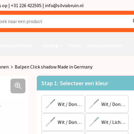
p | +31 226 422505 | info@silviabruin.nl
ema pakketten
Kleding
Pasen
Zomerpakketten
nnen
Balpen Click shadow Made in Germany
Stap 1: Selecteer een kleur
Wit / Donker Groen
Wit / Donker Roze
Wit / Donkerblauw
Wit / Lichtblauw