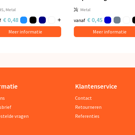
BS, Metal
Metal
€ 0,48
€ 0,45
f
vanaf
Meer informatie
Meer informatie
rmatie
Klantenservice
ons
Contact
sbrief
Retourneren
estelde vragen
Referenties