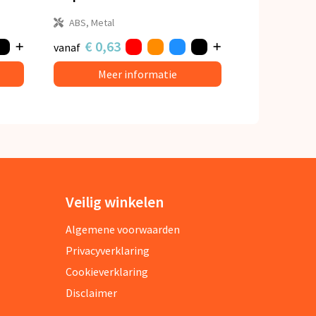
ABS, Metal
€ 0,63
vanaf
Meer informatie
Veilig winkelen
Algemene voorwaarden
Privacyverklaring
Cookieverklaring
Disclaimer