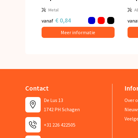
Metal
A
€ 0,84
vanaf
vana
Meer informatie
Contact
Info
De Lus 13
Over 
1742 PH Schagen
Nieuw
Veelg
+31 226 422505