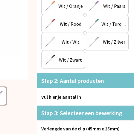
Wit / Oranje
Wit / Paars
Wit / Rood
Wit / Turquoise
Wit / Wit
Wit / Zilver
Wit / Zwart
Stap 2: Aantal producten
Vul hier je aantal in
Stap 3: Selecteer een bewerking
Verlengde van de clip (45mm x 25mm)