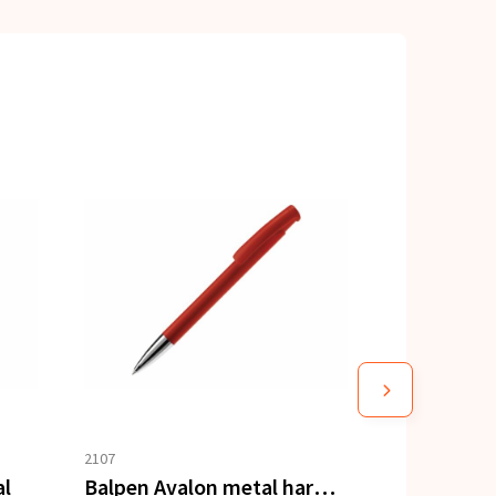
2107
al
Balpen Avalon metal hardcolour