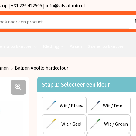
p | +31 226 422505 | info@silviabruin.nl
ema pakketten
Kleding
Pasen
Zomerpakketten
nnen
Balpen Apollo hardcolour
Stap 1: Selecteer een kleur
Wit / Blauw
Wit / Donkerblauw
Wit / Geel
Wit / Groen