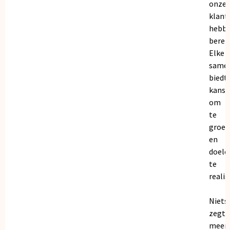
onze
klant
hebb
bereik
Elke
same
biedt
kanse
om
te
groei
en
doele
te
realis
Niets
zegt
meer