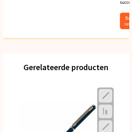
succe
Bek
ref
Gerelateerde producten