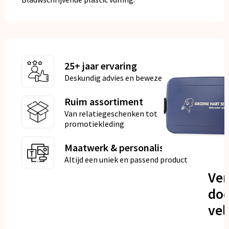
25+ jaar ervaring
Deskundig advies en bewezen kwaliteit
Ruim assortiment
Van relatiegeschenken tot
promotiekleding
Maatwerk & personalisatie
Altijd een uniek en passend product
Ve
doo
vel