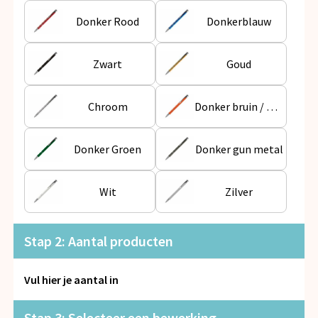
Snoepgoed
Donker Rood
Donkerblauw
Spellen voor binnen en buiten
Zwart
Goud
Veiligheid, Auto en Fiets
Chroom
Donker bruin / Oranje
Vrije tijd en Strand
Anti-stress
Donker Groen
Donker gun metal
Wit
Zilver
Stap 2: Aantal producten
Vul hier je aantal in
Stap 3: Selecteer een bewerking