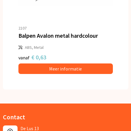
2107
Balpen Avalon metal hardcolour
ABS, Metal
€ 0,63
vanaf
Meer informatie
Contact
De Lus 13