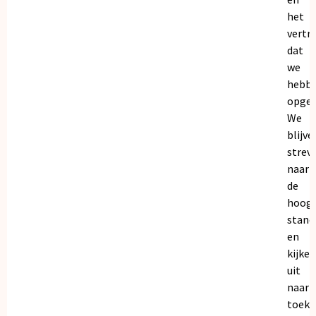
het
vertr
dat
we
hebb
opgeb
We
blijve
strev
naar
de
hoogs
stand
en
kijken
uit
naar
toeko