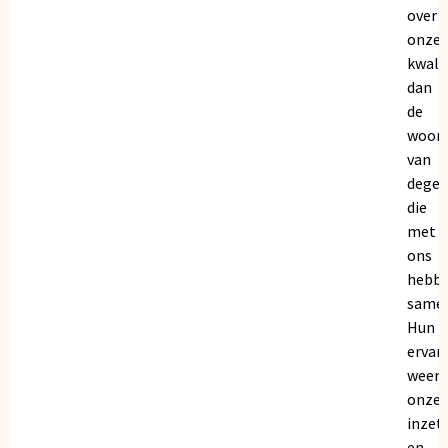
over
onze
kwalit
dan
de
woor
van
dege
die
met
ons
hebb
samen
Hun
ervar
weers
onze
inzet
en