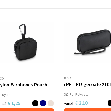
8734
730
Nylon Earphones Pouch 6.5 x 6 cm
PU, Polyester
Nylon
€ 2,10
€ 1,25
vanaf
anaf