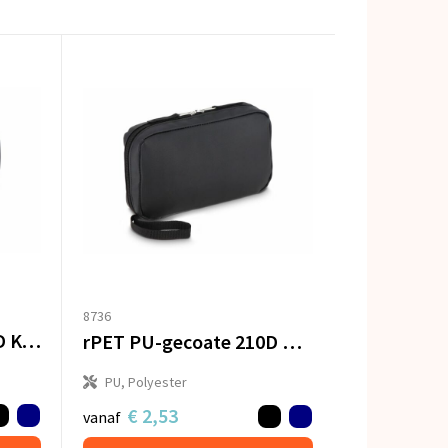
8736
rPET PU-gecoate 210D Kyra organizer tas 20 x 11.5 x 2 cm
rPET PU-gecoate 210D Napa organizer tas 22 x 13 x 4 cm
PU, Polyester
€ 2,53
vanaf