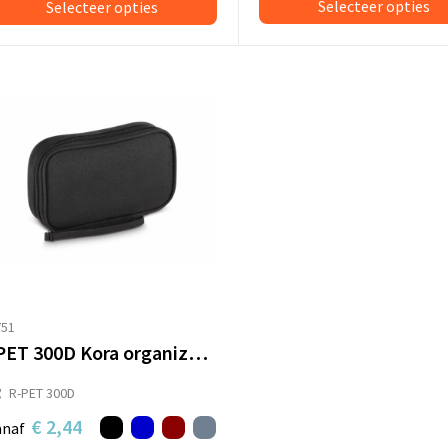
Selecteer opties
Selecteer opties
751
rPET 300D Kora organizer tas
R-PET 300D
€ 2,44
anaf