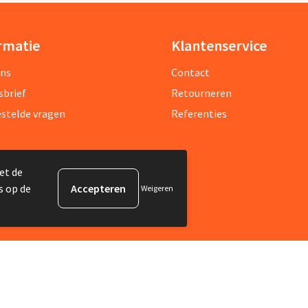
rmatie
Klantenservice
ons
Contact
sbrief
Retourneren
estelde vragen
Referenties
et de
s op de
Weigeren
ijf je in voor onze nieuwsbrief en mis nooit meer