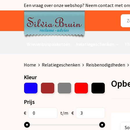
Een vraag over onze webshop? Neem contact met ons o
Brievenbuspakketten
Relatiegeschenken
Th
Home
Relatiegeschenken
Reisbenodigdheden
Kleur
Opbe
Prijs
€
t/m
€