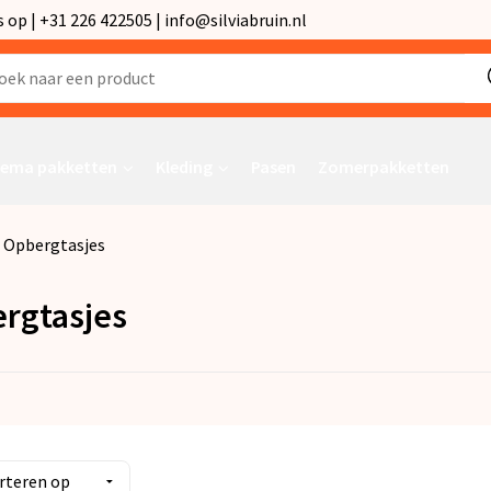
p | +31 226 422505 | info@silviabruin.nl
ema pakketten
Kleding
Pasen
Zomerpakketten
Opbergtasjes
rgtasjes