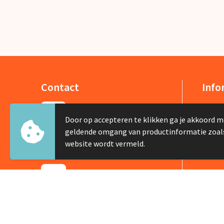
Contact
Info
De Lus 13
Over 
Door op accepteren te klikken ga je akkoord m
1742 PH Schagen
Nieuw
geldende omgang van productinformatie zoal
Veelg
website wordt vermeld.
+31 226 422505
info@silviabruin.nl
Contacteer ons