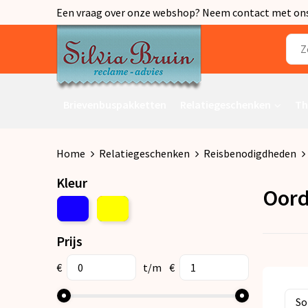
Een vraag over onze webshop? Neem contact met ons o
Brievenbuspakketten
Relatiegeschenken
Th
Home
Relatiegeschenken
Reisbenodigdheden
Kleur
Oord
Prijs
€
t/m
€