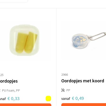
2966
225
Oordopjes met koord
ordopjes
PP
PU Foam, PP
€ 0,49
€ 0,33
vanaf
anaf