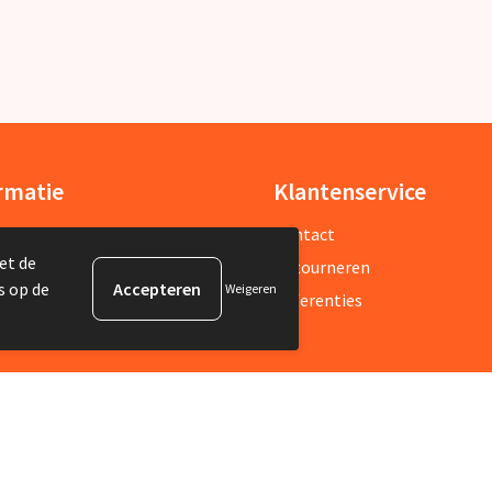
rmatie
Klantenservice
ons
Contact
et de
sbrief
Retourneren
s op de
Weigeren
estelde vragen
Referenties