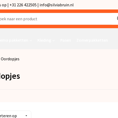
p | +31 226 422505 | info@silviabruin.nl
ema pakketten
Kleding
Pasen
Zomerpakketten
Oordopjes
opjes