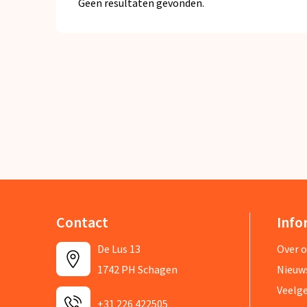
Geen resultaten gevonden.
Contact
Info
De Lus 13
Over 
1742 PH Schagen
Nieuw
Veelg
+31 226 422505