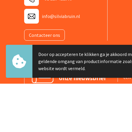
info@silviabruin.nl
Contacteer ons
Door op accepteren te klikken ga je akkoord m
geldende omgang van productinformatie zoal
Meld je aan voor
website wordt vermeld.
Schr
onze nieuwsbrief
één 
© Copyright Silvia Bruin reclame-advies 2025