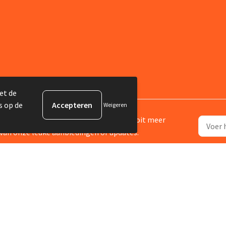
et de
s op de
Weigeren
ijf je in voor onze nieuwsbrief en mis nooit meer
van onze leuke aanbiedingen of updates.