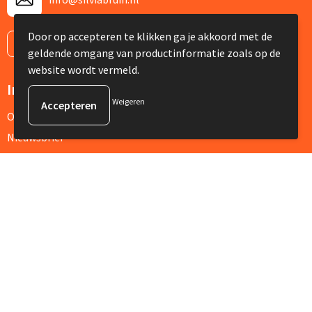
Door op accepteren te klikken ga je akkoord met de
Contacteer ons
geldende omgang van productinformatie zoals op de
website wordt vermeld.
Informatie
Weigeren
Over ons
Nieuwsbrief
Veelgestelde vragen
Klantenservice
Contact
Retourneren
Referenties