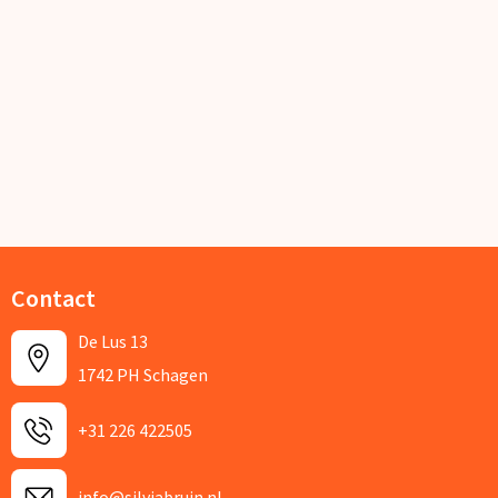
Contact
De Lus 13
1742 PH Schagen
+31 226 422505
info@silviabruin.nl