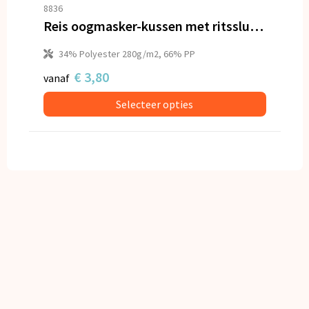
Snoepgoed
8836
Reis oogmasker-kussen met ritssluiting
Spellen voor binnen en buiten
34% Polyester 280g/m2, 66% PP
Veiligheid, Auto en Fiets
€ 3,80
vanaf
Selecteer opties
Vrije tijd en Strand
Anti-stress