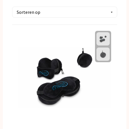
Kerst
Kinderen, Peuters en Baby's
Klokken, horloges en weerstations
Lampen en Gereedschap
Paraplu's
Persoonlijke verzorging
Reisbenodigdheden
Schrijfwaren
Sleutelhangers en Lanyards