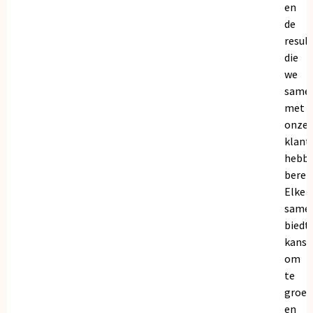
en
de
resul
die
we
same
met
onze
klant
hebb
bereik
Elke
same
biedt
kanse
om
te
groei
en