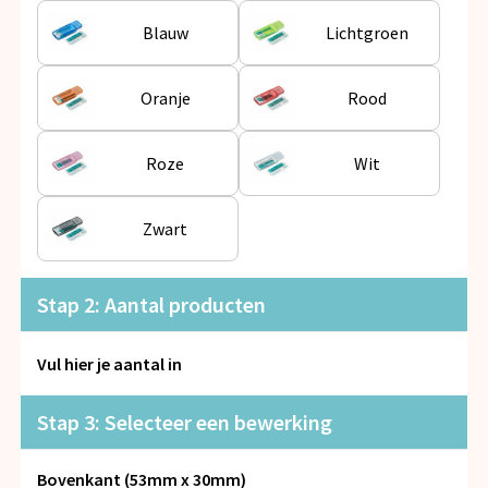
Snoepgoed
Blauw
Lichtgroen
Spellen voor binnen en buiten
Oranje
Rood
Veiligheid, Auto en Fiets
Roze
Wit
Vrije tijd en Strand
Anti-stress
Zwart
Stap 2: Aantal producten
Vul hier je aantal in
Stap 3: Selecteer een bewerking
Bovenkant (53mm x 30mm)