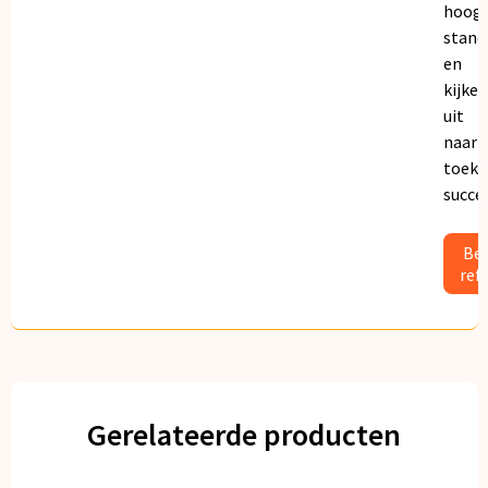
hoogs
stand
en
kijken
uit
naar
toeko
succe
Bek
ref
Gerelateerde producten