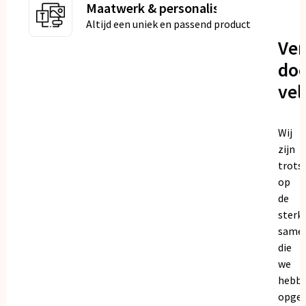
Maatwerk & personalisatie
Altijd een uniek en passend product
Ve
doo
vel
Wij
zijn
trots
op
de
sterk
same
die
we
hebb
opge