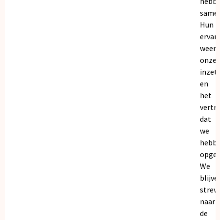
hebb
samen
Hun
ervar
weers
onze
inzet
en
het
vertr
dat
we
hebb
opgeb
We
blijve
strev
naar
de