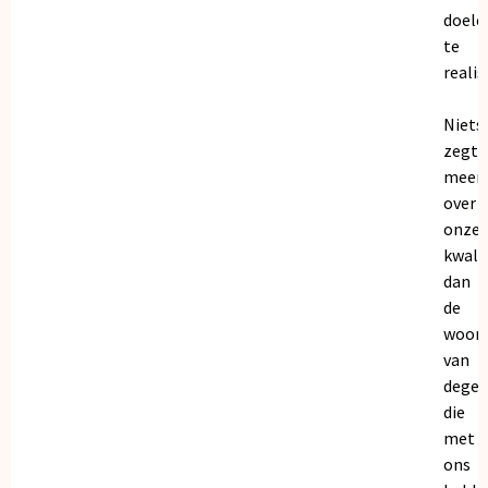
doele
te
realis
Niets
zegt
meer
over
onze
kwalit
dan
de
woor
van
dege
die
met
ons