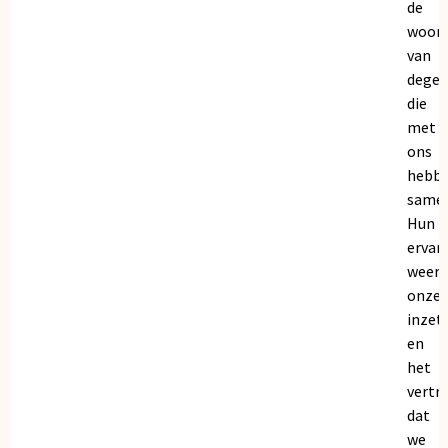
de
woor
van
dege
die
met
ons
hebb
samen
Hun
ervar
weers
onze
inzet
en
het
vertr
dat
we