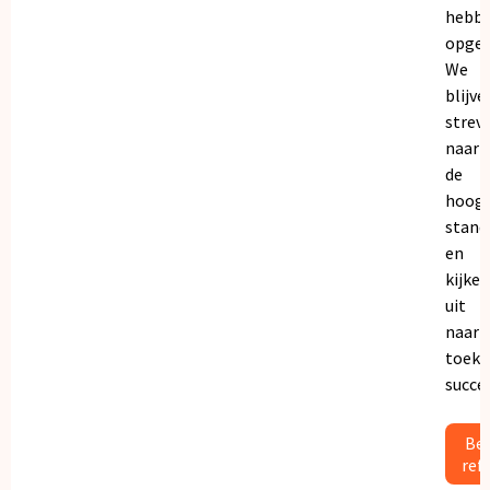
hebb
opgeb
We
blijve
strev
naar
de
hoogs
stand
en
kijken
uit
naar
toeko
succe
Bek
ref