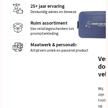
25+ jaar ervaring
Deskundig advies en bewezen kwaliteit
Ruim assortiment
Van relatiegeschenken tot
promotiekleding
Maatwerk & personalisatie
Altijd een uniek en passend product
Ve
doo
vel
Wij
zijn
trots
op