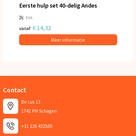
Eerste hulp set 40-delig Andes
EVA
€ 14,32
vanaf
Meer informatie
Contact
De Lus 13
1742 PH Schagen
+31 226 422505