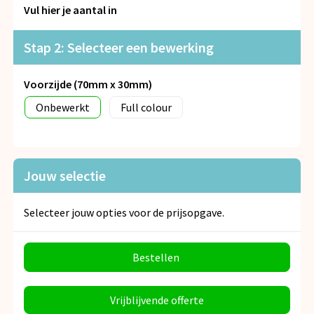
Snoepgoed
Vul hier je aantal in
Spellen voor binnen en buiten
Stap 2: Selecteer een bewerking
Veiligheid, Auto en Fiets
Voorzijde (70mm x 30mm)
Onbewerkt
Full colour
Vrije tijd en Strand
Anti-stress
Jouw selectie
Selecteer jouw opties voor de prijsopgave.
Bestellen
Vrijblijvende offerte