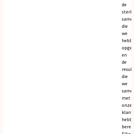
de
sterk
same
die
we
hebb
opge
en
de
resul
die
we
same
met
onze
klant
hebb
bereik
Elke