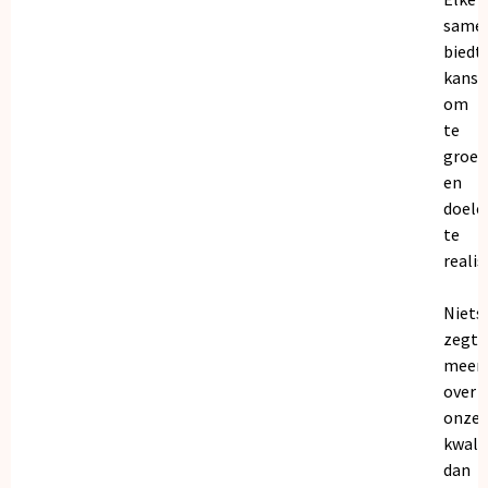
same
biedt
kanse
om
te
groei
en
doele
te
realis
Niets
zegt
meer
over
onze
kwalit
dan