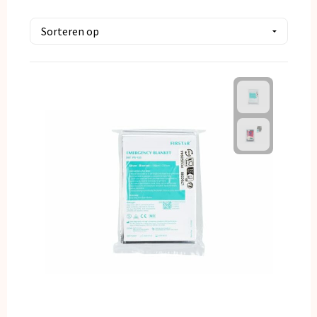
Kerst
Kinderen, Peuters en Baby's
Klokken, horloges en weerstations
Lampen en Gereedschap
Paraplu's
Persoonlijke verzorging
Reisbenodigdheden
Schrijfwaren
Sleutelhangers en Lanyards