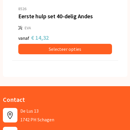
8526
Eerste hulp set 40-delig Andes
EVA
€ 14,32
vanaf
Selecteer opties
Contact
De Lus 13
1742 PH Schagen