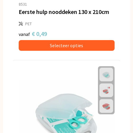
Snoepgoed
8531
Eerste hulp nooddeken 130 x 210cm
Spellen voor binnen en buiten
PET
Veiligheid, Auto en Fiets
€ 0,49
vanaf
Selecteer opties
Vrije tijd en Strand
Anti-stress