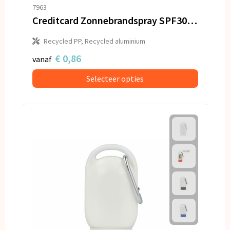
Snoepgoed
7963
Creditcard Zonnebrandspray SPF30 Gerecycled Materiaal
Spellen voor binnen en buiten
Recycled PP, Recycled aluminium
Veiligheid, Auto en Fiets
€ 0,86
vanaf
Selecteer opties
Vrije tijd en Strand
Anti-stress