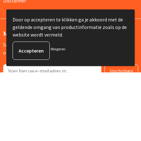
Disclaimer
Door op accepteren te klikken ga je akkoord met de
geldende omgang van productinformatie zoals op de
Meld je aan voor onze nieuwsbrief
website wordt vermeld.
Schrijf je in voor onze nieuwsbrief en mis nooit meer één van
Weigeren
onze leuke aanbiedingen of updates.
© Copyright Silvia Bruin reclame-advies 2025