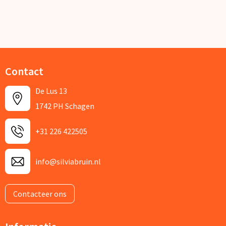
Contact
De Lus 13
1742 PH Schagen
+31 226 422505
info@silviabruin.nl
Contacteer ons