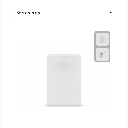
Kerst
Kinderen, Peuters en Baby's
Klokken, horloges en weerstations
Lampen en Gereedschap
Paraplu's
Persoonlijke verzorging
Reisbenodigdheden
Schrijfwaren
Sleutelhangers en Lanyards