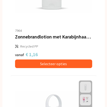
7964
Zonnebrandlotion met Karabijnhaak SPF30 Gerecycled Materiaal
Recycled PP
€ 1,16
vanaf
Selecteer opties